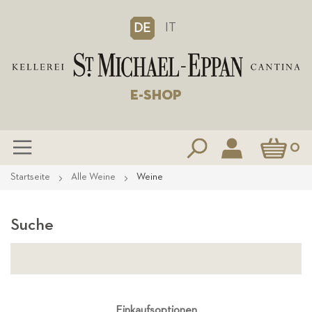
IT
DE
E-SHOP
Mein Waren
0
Zum
Startseite
Alle Weine
Weine
Inhalt
springen
Suche
Einkaufsoptionen