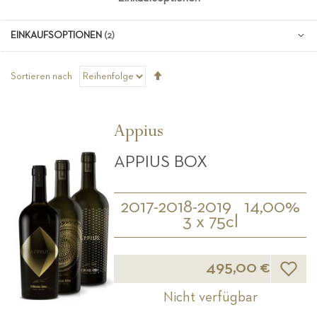
EINKAUFSOPTIONEN
Absteigend
Sortieren nach
sortieren
Appius
APPIUS BOX
2017-2018-2019
14,00%
3 x 75cl
Wunsch
495,00 €
Nicht verfügbar