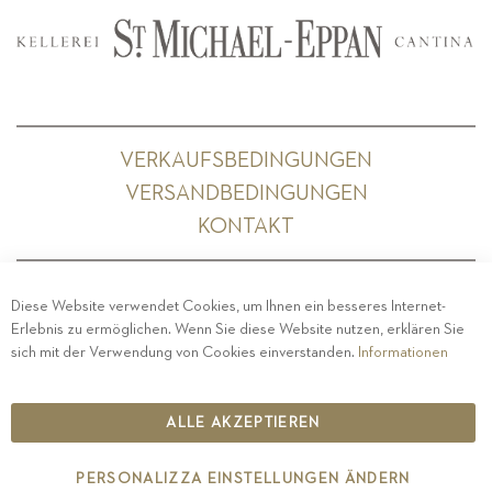
VERKAUFSBEDINGUNGEN
VERSANDBEDINGUNGEN
KONTAKT
Diese Website verwendet Cookies, um Ihnen ein besseres Internet-
Erlebnis zu ermöglichen. Wenn Sie diese Website nutzen, erklären Sie
PRIVACY
-
IMPRESSUM
-
COOKIE POLICY
-
sich mit der Verwendung von Cookies einverstanden.
Informationen
ETHISCHER KODEX
COPYRIGHT 2019 ST.MICHAEL - EPPAN
ALLE AKZEPTIEREN
IT00126670215
PERSONALIZZA EINSTELLUNGEN ÄNDERN