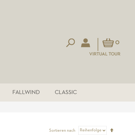
Mein Warenkorb
0
VIRTUAL TOUR
FALLWIND
CLASSIC
Absteigen
Sortieren nach
sortieren