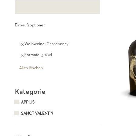
Einkaufsoptionen
Diesen
Weißweine
Chardonnay
Artikel
Diesen
Formate
300cl
entfernen
Artikel
entfernen
Alles löschen
Kategorie
APPIUS
SANCT VALENTIN