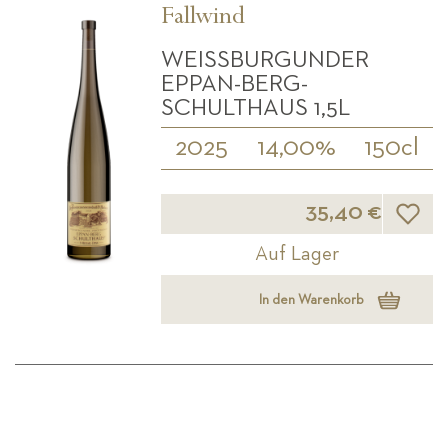
Fallwind
WEISSBURGUNDER E
PPAN-BERG- S
CHULTHAUS 1,5L
2025
14,00%
150cl
Wunsch
35,40 €
Auf Lager
In den Warenkorb