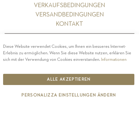
VERKAUFSBEDINGUNGEN
VERSANDBEDINGUNGEN
KONTAKT
Diese Website verwendet Cookies, um Ihnen ein besseres Internet-
Erlebnis zu ermöglichen. Wenn Sie diese Website nutzen, erklären Sie
PRIVACY
-
IMPRESSUM
-
COOKIE POLICY
-
sich mit der Verwendung von Cookies einverstanden.
Informationen
ETHISCHER KODEX
COPYRIGHT 2019 ST.MICHAEL - EPPAN
ALLE AKZEPTIEREN
IT00126670215
PERSONALIZZA EINSTELLUNGEN ÄNDERN