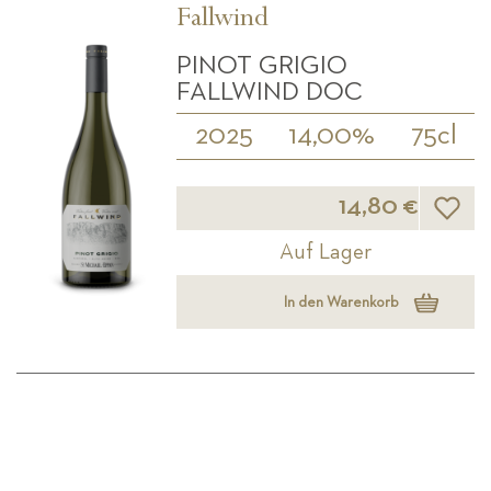
Fallwind
PINOT GRIGIO
FALLWIND DOC
2025
14,00%
75cl
Wunsch
14,80 €
Auf Lager
In den Warenkorb