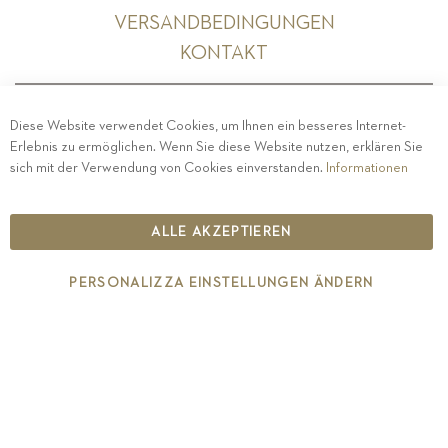
VERSANDBEDINGUNGEN
KONTAKT
Diese Website verwendet Cookies, um Ihnen ein besseres Internet-
Erlebnis zu ermöglichen. Wenn Sie diese Website nutzen, erklären Sie
PRIVACY
-
IMPRESSUM
-
COOKIE POLICY
-
sich mit der Verwendung von Cookies einverstanden.
Informationen
ETHISCHER KODEX
COPYRIGHT 2019 ST.MICHAEL - EPPAN
ALLE AKZEPTIEREN
IT00126670215
PERSONALIZZA EINSTELLUNGEN ÄNDERN