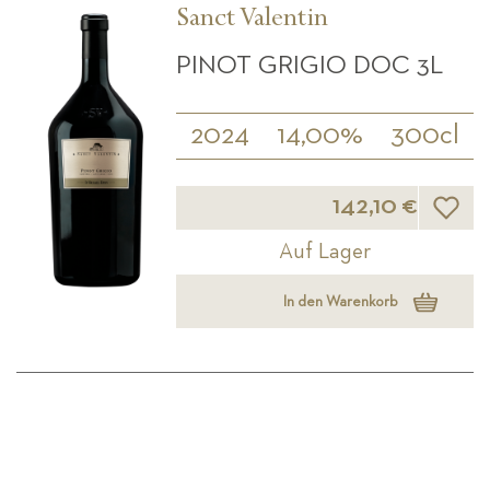
Sanct Valentin
PINOT GRIGIO DOC 3L
2024
14,00%
300cl
Wunsch
142,10 €
Auf Lager
In den Warenkorb