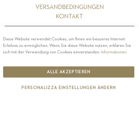
VERSANDBEDINGUNGEN
KONTAKT
Diese Website verwendet Cookies, um Ihnen ein besseres Internet-
Erlebnis zu ermöglichen. Wenn Sie diese Website nutzen, erklären Sie
PRIVACY
-
IMPRESSUM
-
COOKIE POLICY
-
sich mit der Verwendung von Cookies einverstanden.
Informationen
ETHISCHER KODEX
COPYRIGHT 2019 ST.MICHAEL - EPPAN
ALLE AKZEPTIEREN
IT00126670215
PERSONALIZZA EINSTELLUNGEN ÄNDERN