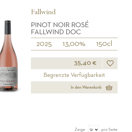
Fallwind
PINOT NOIR ROSÉ
FALLWIND DOC
2025
13,00%
150cl
Wunschliste
35,40 €
Begrenzte Verfügbarkeit
In den Warenkorb
Zeige
pro Seite