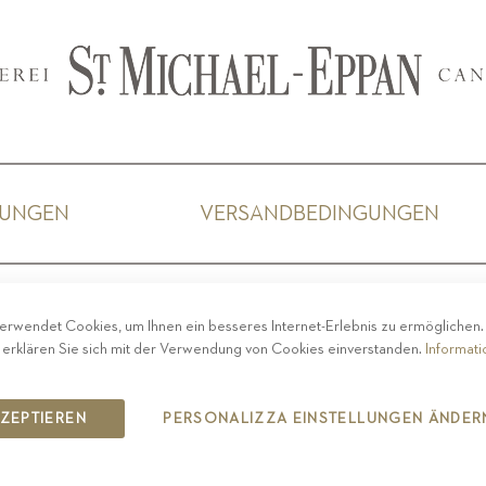
GUNGEN
VERSANDBEDINGUNGEN
ACY
-
IMPRESSUM
-
COOKIE POLICY
-
ETHISCHER 
erwendet Cookies, um Ihnen ein besseres Internet-Erlebnis zu ermöglichen
COPYRIGHT 2019 ST.MICHAEL - EPPAN
 erklären Sie sich mit der Verwendung von Cookies einverstanden.
Informat
IT00126670215
KZEPTIEREN
PERSONALIZZA EINSTELLUNGEN ÄNDER