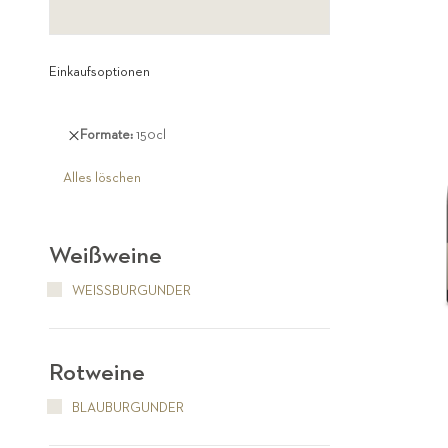
Einkaufsoptionen
Diesen
Formate
150cl
Artikel
entfernen
Alles löschen
Weißweine
WEISSBURGUNDER
Rotweine
BLAUBURGUNDER