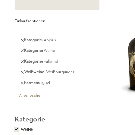
Einkaufsoptionen
Diesen
Kategorie
Appius
Artikel
Diesen
Kategorie
Weine
entfernen
Artikel
Diesen
Kategorie
Fallwind
entfernen
Artikel
Diesen
Weißweine
Weißburgunder
entfernen
Artikel
Diesen
Formate
150cl
entfernen
Artikel
entfernen
Alles löschen
Kategorie
WEINE