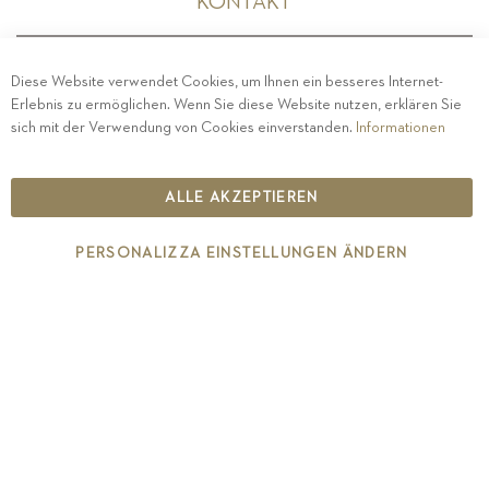
KONTAKT
Diese Website verwendet Cookies, um Ihnen ein besseres Internet-
Erlebnis zu ermöglichen. Wenn Sie diese Website nutzen, erklären Sie
PRIVACY
-
IMPRESSUM
-
COOKIE POLICY
-
sich mit der Verwendung von Cookies einverstanden.
Informationen
ETHISCHER KODEX
COPYRIGHT 2019 ST.MICHAEL - EPPAN
ALLE AKZEPTIEREN
IT00126670215
PERSONALIZZA EINSTELLUNGEN ÄNDERN