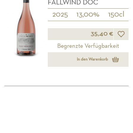
FALLWIND DOC
2025
13,00%
150cl
Wunsch
35,40 €
Begrenzte Verfügbarkeit
In den Warenkorb