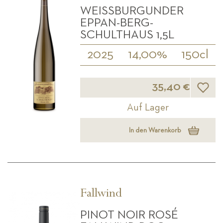
WEISSBURGUNDER E
PPAN-BERG- S
CHULTHAUS 1,5L
2025
14,00%
150cl
Wunsch
35,40 €
Auf Lager
In den Warenkorb
Fallwind
PINOT NOIR ROSÉ