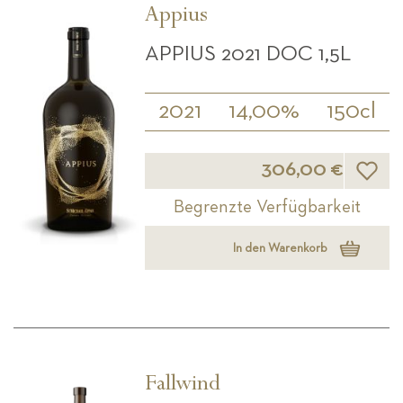
Appius
APPIUS 2021 DOC 1,5L
2021
14,00%
150cl
Wunsch
306,00 €
Begrenzte Verfügbarkeit
In den Warenkorb
Fallwind