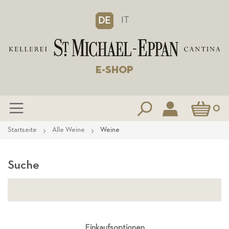
IT
DE
E-SHOP
Mein Waren
0
Zum
Startseite
Alle Weine
Weine
Inhalt
springen
Suche
Einkaufsoptionen