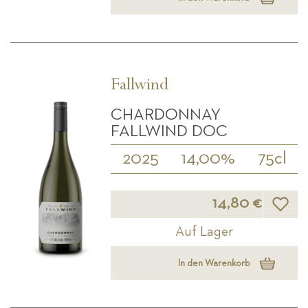
Fallwind
CHARDONNAY
FALLWIND DOC
2025
14,00%
75cl
Wunsch
14,80 €
Auf Lager
In den Warenkorb