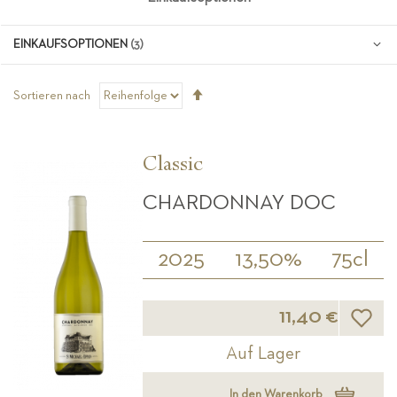
EINKAUFSOPTIONEN
Absteigend
Sortieren nach
sortieren
Classic
CHARDONNAY DOC
2025
13,50%
75cl
Wunsch
11,40 €
Auf Lager
In den Warenkorb