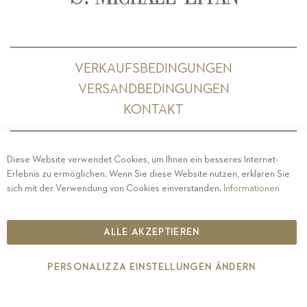
VERKAUFSBEDINGUNGEN
VERSANDBEDINGUNGEN
KONTAKT
Diese Website verwendet Cookies, um Ihnen ein besseres Internet-
Erlebnis zu ermöglichen. Wenn Sie diese Website nutzen, erklären Sie
PRIVACY
-
IMPRESSUM
-
COOKIE POLICY
-
sich mit der Verwendung von Cookies einverstanden.
Informationen
ETHISCHER KODEX
COPYRIGHT 2019 ST.MICHAEL - EPPAN
ALLE AKZEPTIEREN
IT00126670215
PERSONALIZZA EINSTELLUNGEN ÄNDERN