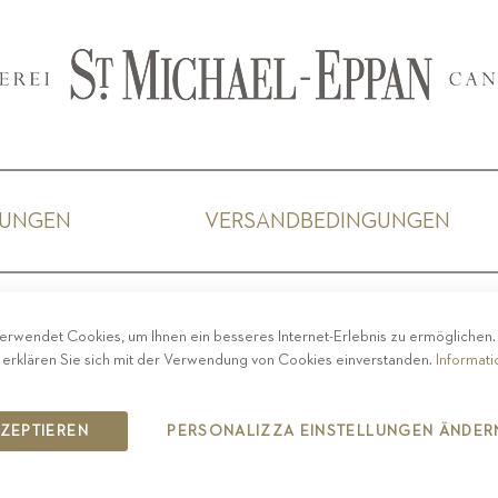
GUNGEN
VERSANDBEDINGUNGEN
ACY
-
IMPRESSUM
-
COOKIE POLICY
-
ETHISCHER 
erwendet Cookies, um Ihnen ein besseres Internet-Erlebnis zu ermöglichen
COPYRIGHT 2019 ST.MICHAEL - EPPAN
 erklären Sie sich mit der Verwendung von Cookies einverstanden.
Informat
IT00126670215
KZEPTIEREN
PERSONALIZZA EINSTELLUNGEN ÄNDER