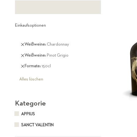
Einkaufsoptionen
Diesen
Weißweine
Chardonnay
Artikel
Diesen
Weißweine
Pinot Grigio
entfernen
Artikel
Diesen
Formate
150cl
entfernen
Artikel
entfernen
Alles löschen
Kategorie
APPIUS
SANCT VALENTIN