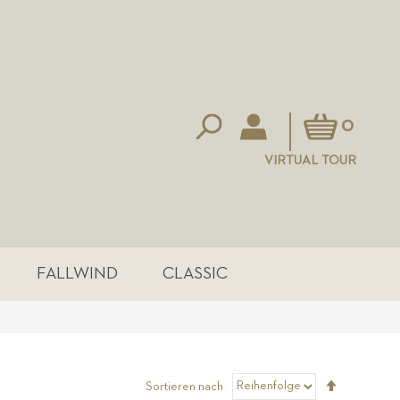
Mein Warenkorb
0
VIRTUAL TOUR
FALLWIND
CLASSIC
Absteigen
Sortieren nach
sortieren