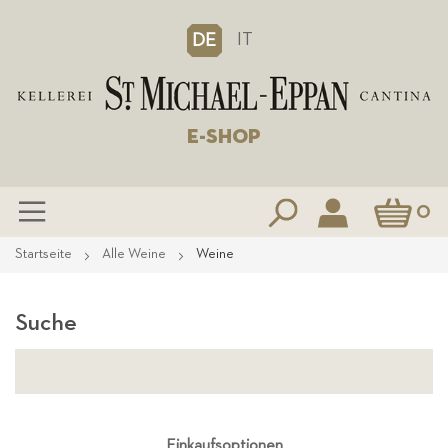
IT
DE
E-SHOP
Mein Waren
0
Zum
Startseite
Alle Weine
Weine
Inhalt
springen
Suche
Einkaufsoptionen