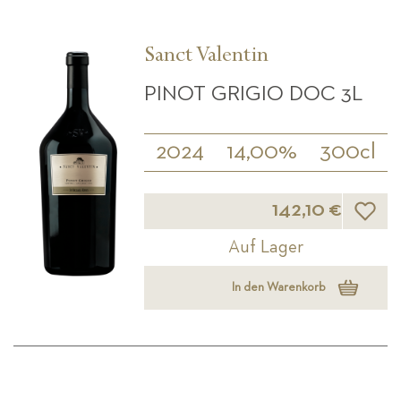
Sanct Valentin
PINOT GRIGIO DOC 3L
2024
14,00%
300cl
Wunsch
142,10 €
Auf Lager
In den Warenkorb