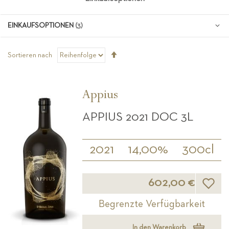
EINKAUFSOPTIONEN
Absteigend
Sortieren nach
sortieren
Appius
APPIUS 2021 DOC 3L
2021
14,00%
300cl
Wunsch
602,00 €
Begrenzte Verfügbarkeit
In den Warenkorb