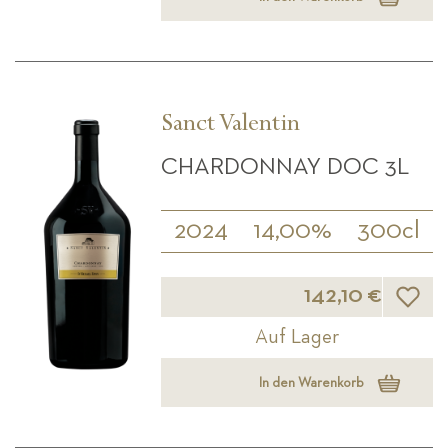
Sanct Valentin
CHARDONNAY DOC 3L
2024
14,00%
300cl
Wunsch
142,10 €
Auf Lager
In den Warenkorb