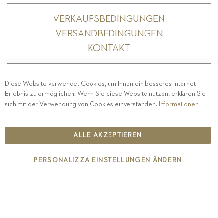
VERKAUFSBEDINGUNGEN
VERSANDBEDINGUNGEN
KONTAKT
Diese Website verwendet Cookies, um Ihnen ein besseres Internet-
Erlebnis zu ermöglichen. Wenn Sie diese Website nutzen, erklären Sie
PRIVACY
-
IMPRESSUM
-
COOKIE POLICY
-
sich mit der Verwendung von Cookies einverstanden.
Informationen
ETHISCHER KODEX
COPYRIGHT 2019 ST.MICHAEL - EPPAN
ALLE AKZEPTIEREN
IT00126670215
PERSONALIZZA EINSTELLUNGEN ÄNDERN