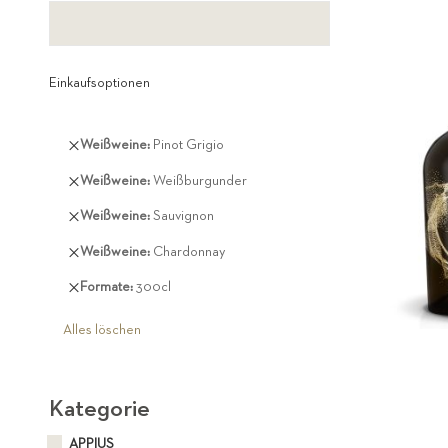
Einkaufsoptionen
Diesen
Weißweine
Pinot Grigio
Artikel
Diesen
Weißweine
Weißburgunder
entfernen
Artikel
Diesen
Weißweine
Sauvignon
entfernen
Artikel
Diesen
Weißweine
Chardonnay
entfernen
Artikel
Diesen
Formate
300cl
entfernen
Artikel
entfernen
Alles löschen
Kategorie
APPIUS