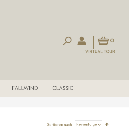
Mein Warenkorb
0
VIRTUAL TOUR
FALLWIND
CLASSIC
Absteigen
Sortieren nach
sortieren