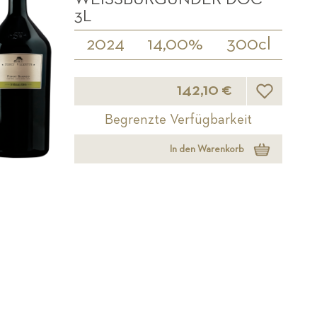
L
2024
14,00%
300cl
Wunschliste
142,10 €
Begrenzte Verfügbarkeit
In den Warenkorb