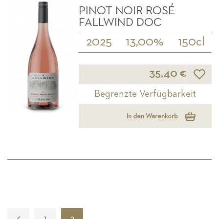
PINOT NOIR ROSÉ
FALLWIND DOC
2025
13,00%
150cl
Wunsch
35,40 €
Begrenzte Verfügbarkeit
In den Warenkorb
Seite