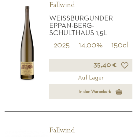
Fallwind
WEISSBURGUNDER E
PPAN-BERG- S
CHULTHAUS 1,5L
2025
14,00%
150cl
Wunsch
35,40 €
Auf Lager
In den Warenkorb
Fallwind