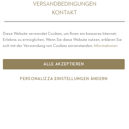
VERSANDBEDINGUNGEN
KONTAKT
Diese Website verwendet Cookies, um Ihnen ein besseres Internet-
Erlebnis zu ermöglichen. Wenn Sie diese Website nutzen, erklären Sie
PRIVACY
-
IMPRESSUM
-
COOKIE POLICY
-
sich mit der Verwendung von Cookies einverstanden.
Informationen
ETHISCHER KODEX
COPYRIGHT 2019 ST.MICHAEL - EPPAN
ALLE AKZEPTIEREN
IT00126670215
PERSONALIZZA EINSTELLUNGEN ÄNDERN