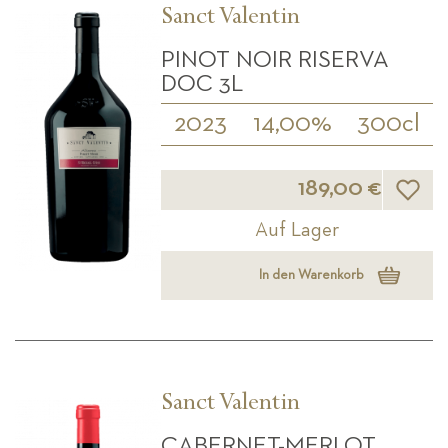
Sanct Valentin
PINOT NOIR RISERVA
DOC 3L
2023
14,00%
300cl
Wunsch
189,00 €
Auf Lager
In den Warenkorb
Sanct Valentin
CABERNET-MERLOT