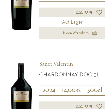
Wunsch
142,10 €
Auf Lager
In den Warenkorb
Sanct Valentin
CHARDONNAY DOC 3L
2024
14,00%
300cl
Wunsch
142,10 €