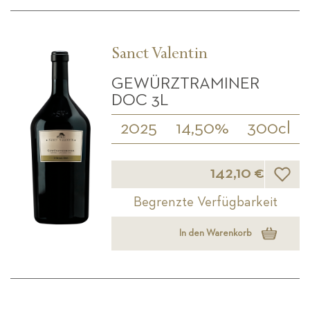
Sanct Valentin
GEWÜRZTRAMINER
DOC 3L
2025
14,50%
300cl
Wunsch
142,10 €
Begrenzte Verfügbarkeit
In den Warenkorb