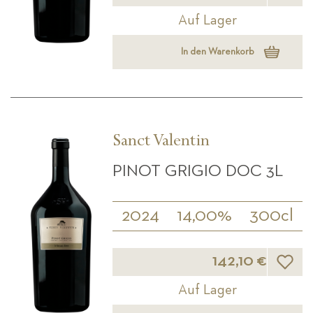
Auf Lager
In den Warenkorb
Sanct Valentin
PINOT GRIGIO DOC 3L
2024
14,00%
300cl
Wunsch
142,10 €
Auf Lager