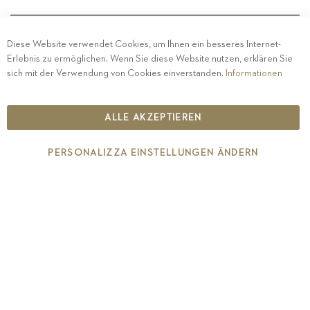
Diese Website verwendet Cookies, um Ihnen ein besseres Internet-
Erlebnis zu ermöglichen. Wenn Sie diese Website nutzen, erklären Sie
PRIVACY
-
IMPRESSUM
-
COOKIE POLICY
-
sich mit der Verwendung von Cookies einverstanden.
Informationen
ETHISCHER KODEX
COPYRIGHT 2019 ST.MICHAEL - EPPAN
ALLE AKZEPTIEREN
IT00126670215
PERSONALIZZA EINSTELLUNGEN ÄNDERN