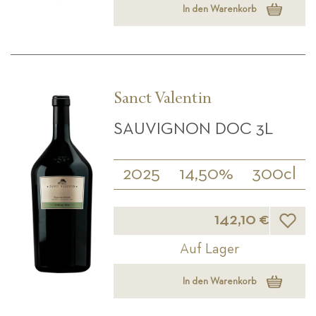
In den Warenkorb
Sanct Valentin
SAUVIGNON DOC 3L
2025
14,50%
300cl
Wunsch
142,10 €
Auf Lager
In den Warenkorb