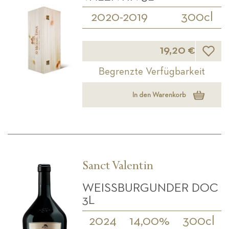
2020-2019
300cl
Wunsch
19,20 €
Begrenzte Verfügbarkeit
In den Warenkorb
Sanct Valentin
WEISSBURGUNDER DOC 3
L
2024
14,00%
300cl