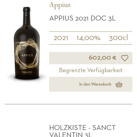
Appius
APPIUS 2021 DOC 3L
2021
14,00%
300cl
Wunsch
602,00 €
Begrenzte Verfügbarkeit
In den Warenkorb
HOLZKISTE - SANCT
VALENTIN 3L