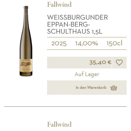
Fallwind
WEISSBURGUNDER E
PPAN-BERG- S
CHULTHAUS 1,5L
2025
14,00%
150cl
Wunsch
35,40 €
Auf Lager
In den Warenkorb
Fallwind