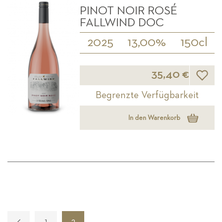
PINOT NOIR ROSÉ
FALLWIND DOC
2025
13,00%
150cl
Wunsch
35,40 €
Begrenzte Verfügbarkeit
In den Warenkorb
Seite