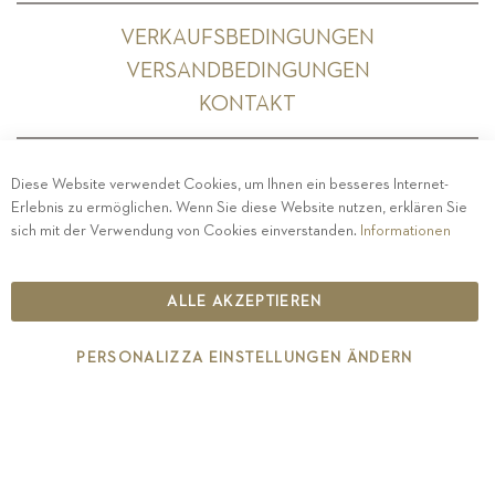
VERKAUFSBEDINGUNGEN
VERSANDBEDINGUNGEN
KONTAKT
Diese Website verwendet Cookies, um Ihnen ein besseres Internet-
Erlebnis zu ermöglichen. Wenn Sie diese Website nutzen, erklären Sie
PRIVACY
-
IMPRESSUM
-
COOKIE POLICY
-
sich mit der Verwendung von Cookies einverstanden.
Informationen
ETHISCHER KODEX
COPYRIGHT 2019 ST.MICHAEL - EPPAN
ALLE AKZEPTIEREN
IT00126670215
PERSONALIZZA EINSTELLUNGEN ÄNDERN