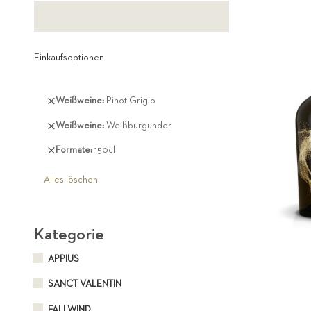
Einkaufsoptionen
Diesen
Weißweine
Pinot Grigio
Artikel
Diesen
Weißweine
Weißburgunder
entfernen
Artikel
Diesen
Formate
150cl
entfernen
Artikel
entfernen
Alles löschen
Kategorie
APPIUS
SANCT VALENTIN
FALLWIND