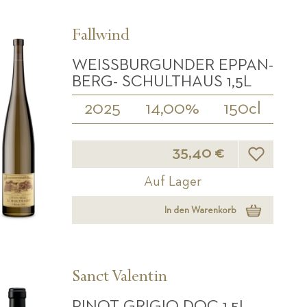
Fallwind
WEISSBURGUNDER EPPAN-B
ERG- SCHULTHAUS 1,5L
2025
14,00%
150cl
Wunschliste
35,40 €
Auf Lager
In den Warenkorb
Sanct Valentin
PINOT GRIGIO DOC 1,5L