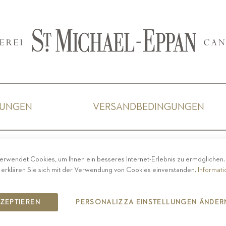
GUNGEN
VERSANDBEDINGUNGEN
ACY
-
IMPRESSUM
-
COOKIE POLICY
-
ETHISCHER 
erwendet Cookies, um Ihnen ein besseres Internet-Erlebnis zu ermöglichen
COPYRIGHT 2019 ST.MICHAEL - EPPAN
 erklären Sie sich mit der Verwendung von Cookies einverstanden.
Informat
IT00126670215
KZEPTIEREN
PERSONALIZZA EINSTELLUNGEN ÄNDER