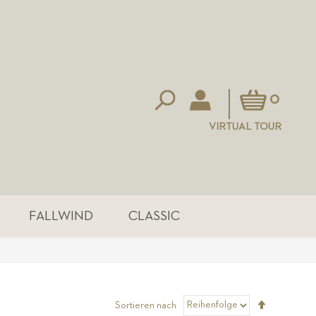
Mein Warenkorb
0
VIRTUAL TOUR
FALLWIND
CLASSIC
Absteigen
Sortieren nach
sortieren