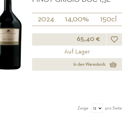
2024
14,00%
150cl
Wunschliste
65,40 €
Auf Lager
In den Warenkorb
Zeige
pro Seite