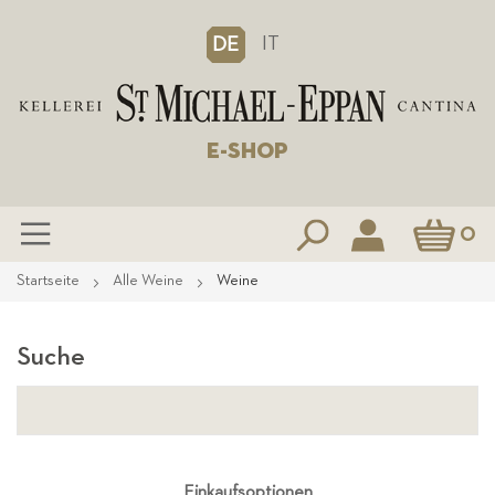
IT
DE
E-SHOP
Mein Waren
0
Zum
Startseite
Alle Weine
Weine
Inhalt
springen
Suche
Einkaufsoptionen