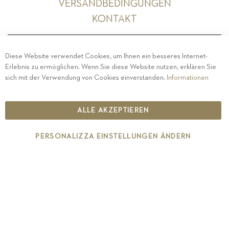
VERSANDBEDINGUNGEN
KONTAKT
Diese Website verwendet Cookies, um Ihnen ein besseres Internet-
Erlebnis zu ermöglichen. Wenn Sie diese Website nutzen, erklären Sie
PRIVACY
-
IMPRESSUM
-
COOKIE POLICY
-
sich mit der Verwendung von Cookies einverstanden.
Informationen
ETHISCHER KODEX
COPYRIGHT 2019 ST.MICHAEL - EPPAN
ALLE AKZEPTIEREN
IT00126670215
PERSONALIZZA EINSTELLUNGEN ÄNDERN