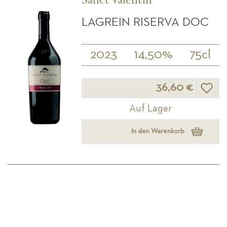
Sanct Valentin
LAGREIN RISERVA DOC
2023
14,50%
75cl
Wunsch
36,60 €
Auf Lager
In den Warenkorb