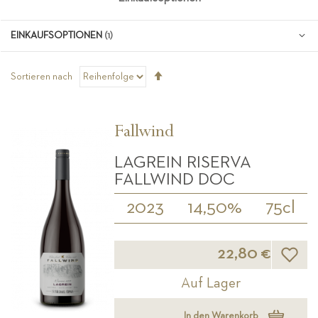
EINKAUFSOPTIONEN
Absteigend
Sortieren nach
sortieren
Fallwind
LAGREIN RISERVA
FALLWIND DOC
2023
14,50%
75cl
Wunsch
22,80 €
Auf Lager
In den Warenkorb