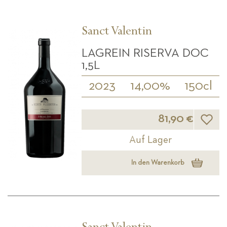
Sanct Valentin
LAGREIN RISERVA DOC
1,5L
2023
14,00%
150cl
Wunsch
81,90 €
Auf Lager
In den Warenkorb