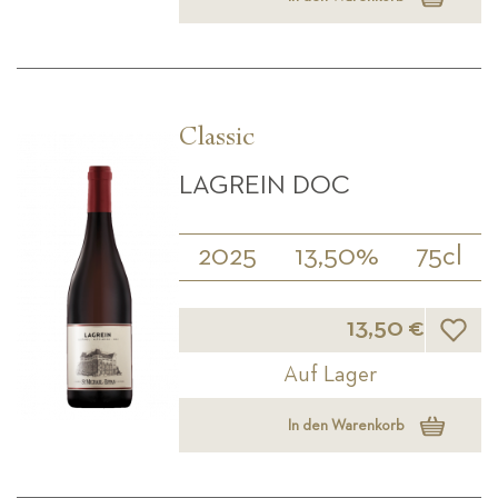
Classic
LAGREIN DOC
2025
13,50%
75cl
Wunsch
13,50 €
Auf Lager
In den Warenkorb