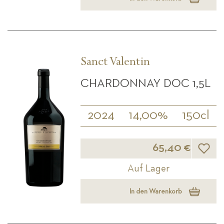
Sanct Valentin
CHARDONNAY DOC 1,5L
2024
14,00%
150cl
Wunsch
65,40 €
Auf Lager
In den Warenkorb