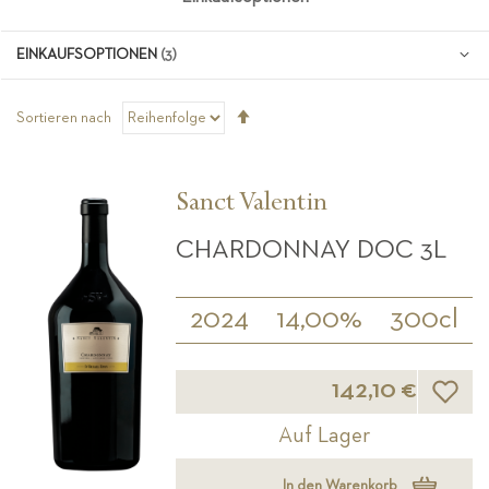
EINKAUFSOPTIONEN
Absteigend
Sortieren nach
sortieren
Sanct Valentin
CHARDONNAY DOC 3L
2024
14,00%
300cl
Wunsch
142,10 €
Auf Lager
In den Warenkorb