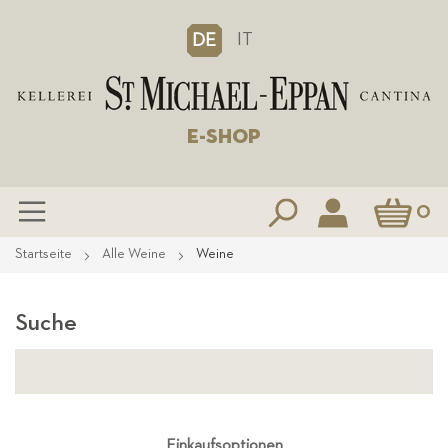
IT
DE
E-SHOP
Mein Waren
0
Zum
Startseite
Alle Weine
Weine
Inhalt
springen
Suche
Einkaufsoptionen