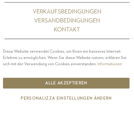
VERKAUFSBEDINGUNGEN
VERSANDBEDINGUNGEN
KONTAKT
Diese Website verwendet Cookies, um Ihnen ein besseres Internet-
Erlebnis zu ermöglichen. Wenn Sie diese Website nutzen, erklären Sie
PRIVACY
-
IMPRESSUM
-
COOKIE POLICY
-
sich mit der Verwendung von Cookies einverstanden.
Informationen
ETHISCHER KODEX
COPYRIGHT 2019 ST.MICHAEL - EPPAN
ALLE AKZEPTIEREN
IT00126670215
PERSONALIZZA EINSTELLUNGEN ÄNDERN