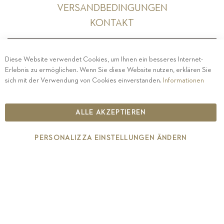
VERSANDBEDINGUNGEN
KONTAKT
Diese Website verwendet Cookies, um Ihnen ein besseres Internet-
Erlebnis zu ermöglichen. Wenn Sie diese Website nutzen, erklären Sie
PRIVACY
-
IMPRESSUM
-
COOKIE POLICY
-
sich mit der Verwendung von Cookies einverstanden.
Informationen
ETHISCHER KODEX
COPYRIGHT 2019 ST.MICHAEL - EPPAN
ALLE AKZEPTIEREN
IT00126670215
PERSONALIZZA EINSTELLUNGEN ÄNDERN