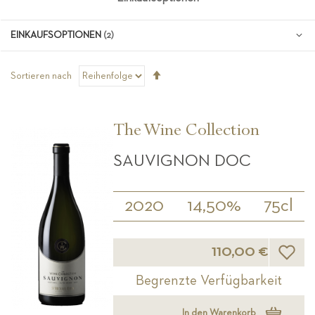
EINKAUFSOPTIONEN
Absteigend
Sortieren nach
sortieren
The Wine Collection
SAUVIGNON DOC
2020
14,50%
75cl
Wunsch
110,00 €
Begrenzte Verfügbarkeit
In den Warenkorb