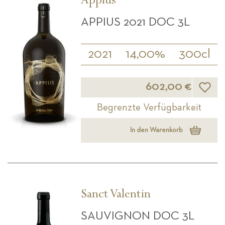
Appius
APPIUS 2021 DOC 3L
2021
14,00%
300cl
Wunsch
602,00 €
Begrenzte Verfügbarkeit
In den Warenkorb
Sanct Valentin
SAUVIGNON DOC 3L