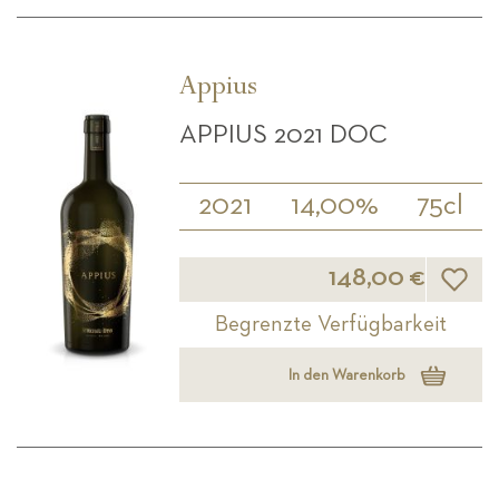
Appius
APPIUS 2021 DOC
2021
14,00%
75cl
Wunsch
148,00 €
Begrenzte Verfügbarkeit
In den Warenkorb