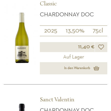
Classic
CHARDONNAY DOC
2025
13,50%
75cl
Wunsch
11,40 €
Auf Lager
In den Warenkorb
Sanct Valentin
CHARDONNAY DOC