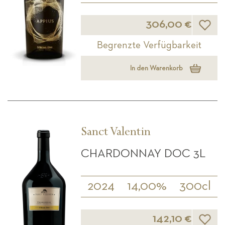
Wunsch
306,00 €
Begrenzte Verfügbarkeit
In den Warenkorb
Sanct Valentin
CHARDONNAY DOC 3L
2024
14,00%
300cl
Wunsch
142,10 €