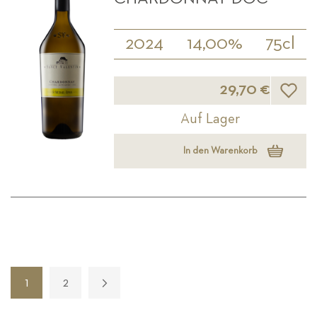
2024
14,00%
75cl
Wunsch
29,70 €
Auf Lager
In den Warenkorb
Seite
1
2
Seite
Seite
Weiter
Sie lesen gerade die Seite