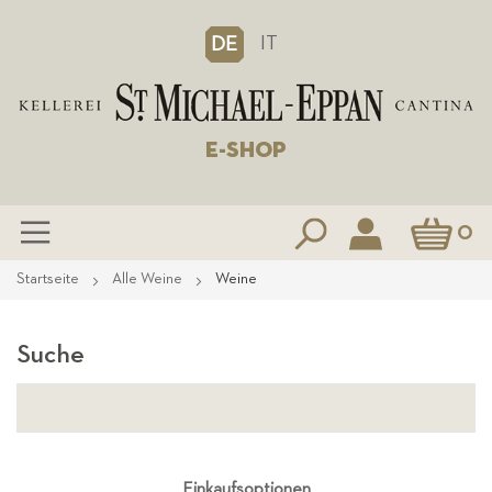
IT
DE
E-SHOP
Mein Waren
0
Zum
Startseite
Alle Weine
Weine
Inhalt
springen
Suche
Einkaufsoptionen