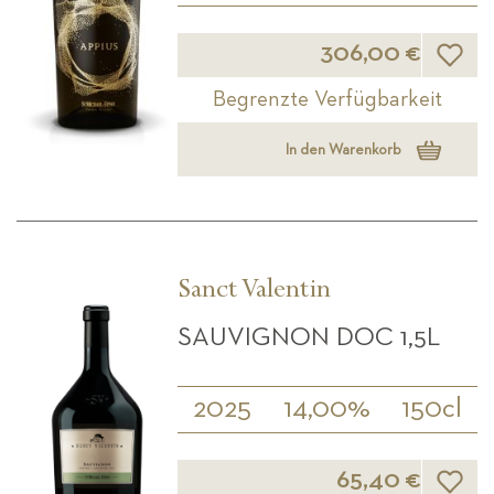
Wunsch
306,00 €
Begrenzte Verfügbarkeit
In den Warenkorb
Sanct Valentin
SAUVIGNON DOC 1,5L
2025
14,00%
150cl
Wunsch
65,40 €