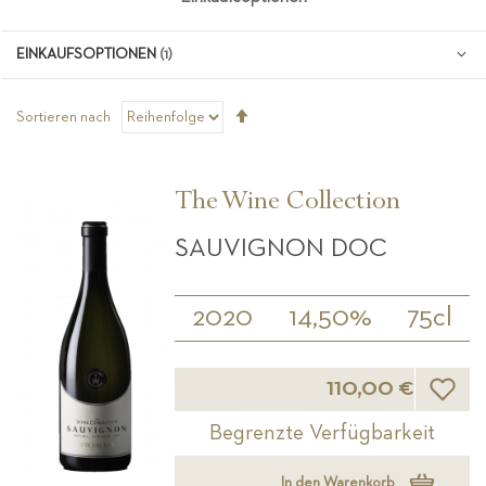
EINKAUFSOPTIONEN
Absteigend
Sortieren nach
sortieren
The Wine Collection
SAUVIGNON DOC
2020
14,50%
75cl
Wunsch
110,00 €
Begrenzte Verfügbarkeit
In den Warenkorb