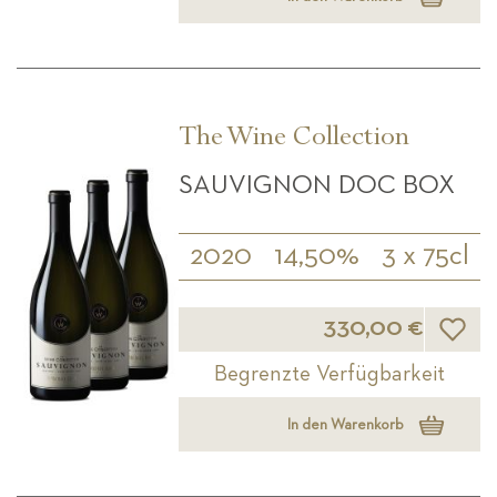
The Wine Collection
SAUVIGNON DOC BOX
2020
14,50%
3 x 75cl
Wunsch
330,00 €
Begrenzte Verfügbarkeit
In den Warenkorb