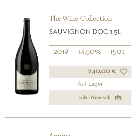
The Wine Collection
SAUVIGNON DOC 1,5L
2019
14,50%
150cl
Wunsch
240,00 €
Auf Lager
In den Warenkorb