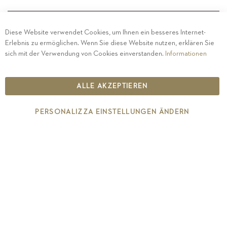
Diese Website verwendet Cookies, um Ihnen ein besseres Internet-
Erlebnis zu ermöglichen. Wenn Sie diese Website nutzen, erklären Sie
PRIVACY
-
IMPRESSUM
-
COOKIE POLICY
-
sich mit der Verwendung von Cookies einverstanden.
Informationen
ETHISCHER KODEX
COPYRIGHT 2019 ST.MICHAEL - EPPAN
ALLE AKZEPTIEREN
IT00126670215
PERSONALIZZA EINSTELLUNGEN ÄNDERN