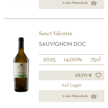
In den Warenkorb
Sanct Valentin
SAUVIGNON DOC
2025
14,00%
75cl
Wunsch
29,70 €
Auf Lager
In den Warenkorb