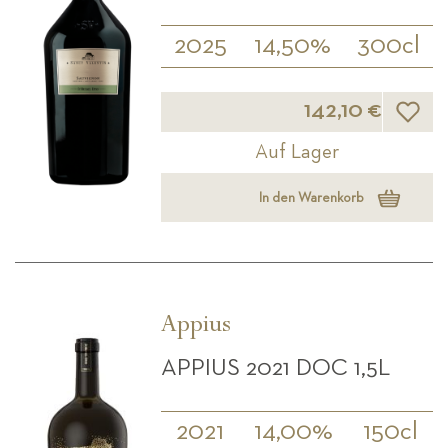
2025
14,50%
300cl
Wunsch
142,10 €
Auf Lager
In den Warenkorb
Appius
APPIUS 2021 DOC 1,5L
2021
14,00%
150cl