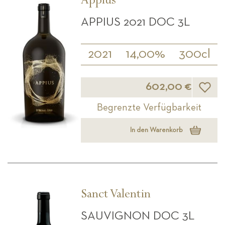
Appius
APPIUS 2021 DOC 3L
2021
14,00%
300cl
Wunsch
602,00 €
Begrenzte Verfügbarkeit
In den Warenkorb
Sanct Valentin
SAUVIGNON DOC 3L