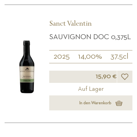
Sanct Valentin
SAUVIGNON DOC 0,375L
2025
14,00%
37.5cl
Wunsch
15,90 €
Auf Lager
In den Warenkorb