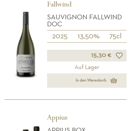
Fallwind
SAUVIGNON FALLWIND
DOC
2025
13,50%
75cl
Wunsch
15,30 €
Auf Lager
In den Warenkorb
Appius
APPIUS BOX