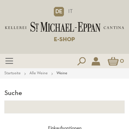
IT
DE
E-SHOP
Mein Waren
0
Zum
Startseite
Alle Weine
Weine
Inhalt
springen
Suche
Einkaufsoptionen