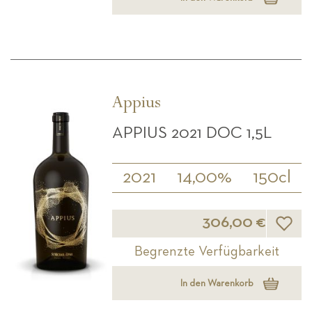
Appius
APPIUS 2021 DOC 1,5L
2021
14,00%
150cl
Wunsch
306,00 €
Begrenzte Verfügbarkeit
In den Warenkorb