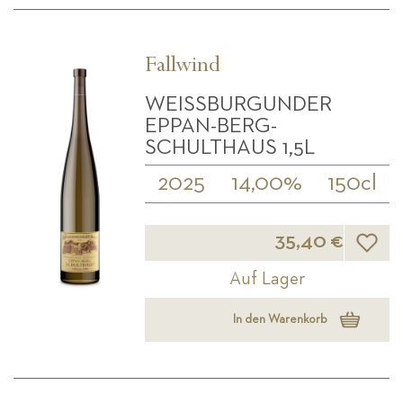
Fallwind
WEISSBURGUNDER E
PPAN-BERG- S
CHULTHAUS 1,5L
2025
14,00%
150cl
Wunsch
35,40 €
Auf Lager
In den Warenkorb