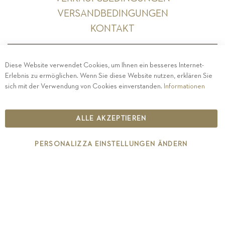
VERSANDBEDINGUNGEN
KONTAKT
Diese Website verwendet Cookies, um Ihnen ein besseres Internet-
Erlebnis zu ermöglichen. Wenn Sie diese Website nutzen, erklären Sie
PRIVACY
-
IMPRESSUM
-
COOKIE POLICY
-
sich mit der Verwendung von Cookies einverstanden.
Informationen
ETHISCHER KODEX
COPYRIGHT 2019 ST.MICHAEL - EPPAN
ALLE AKZEPTIEREN
IT00126670215
PERSONALIZZA EINSTELLUNGEN ÄNDERN