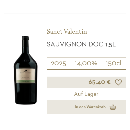
Sanct Valentin
SAUVIGNON DOC 1,5L
2025
14,00%
150cl
Wunsch
65,40 €
Auf Lager
In den Warenkorb