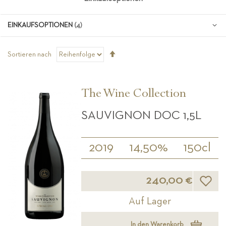
EINKAUFSOPTIONEN
Absteigend
Sortieren nach
sortieren
The Wine Collection
SAUVIGNON DOC 1,5L
2019
14,50%
150cl
Wunsch
240,00 €
Auf Lager
In den Warenkorb