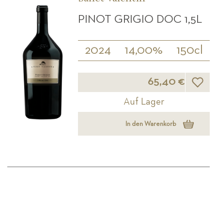
PINOT GRIGIO DOC 1,5L
2024
14,00%
150cl
Wunsch
65,40 €
Auf Lager
In den Warenkorb