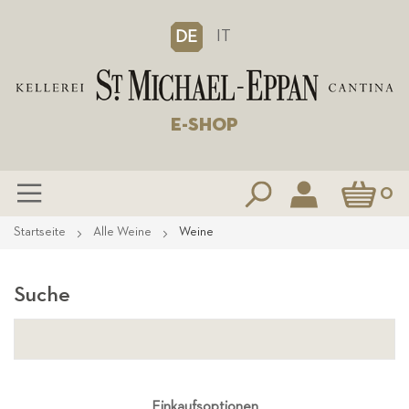
IT
DE
E-SHOP
Mein Waren
0
Zum
Startseite
Alle Weine
Weine
Inhalt
springen
Suche
Einkaufsoptionen