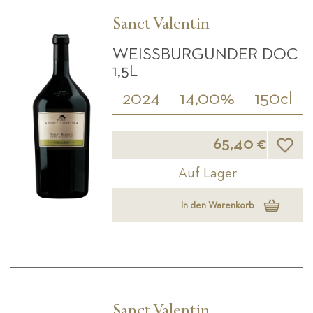
Sanct Valentin
WEISSBURGUNDER DOC 1
,5L
2024
14,00%
150cl
Wunsch
65,40 €
Auf Lager
In den Warenkorb
Sanct Valentin