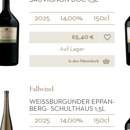
2025
14,00%
150cl
Wunschliste
65,40 €
Auf Lager
In den Warenkorb
Fallwind
WEISSBURGUNDER EPPAN-B
ERG- SCHULTHAUS 1,5L
2025
14,00%
150cl