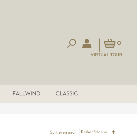
Mein Warenkorb
0
VIRTUAL TOUR
FALLWIND
CLASSIC
Absteigen
Sortieren nach
sortieren