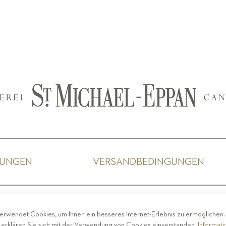
GUNGEN
VERSANDBEDINGUNGEN
ACY
-
IMPRESSUM
-
COOKIE POLICY
-
ETHISCHER 
erwendet Cookies, um Ihnen ein besseres Internet-Erlebnis zu ermöglichen
COPYRIGHT 2019 ST.MICHAEL - EPPAN
 erklären Sie sich mit der Verwendung von Cookies einverstanden.
Informat