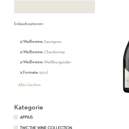
Einkaufsoptionen
Diesen
Weißweine
Sauvignon
Artikel
Diesen
Weißweine
Chardonnay
entfernen
Artikel
Diesen
Weißweine
Weißburgunder
entfernen
Artikel
Diesen
Formate
150cl
entfernen
Artikel
entfernen
Alles löschen
Kategorie
APPIUS
TWC THE WINE COLLECTION