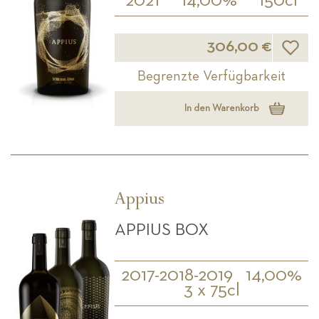
2021
14,00%
150cl
Wunsch
306,00 €
Begrenzte Verfügbarkeit
In den Warenkorb
Appius
APPIUS BOX
2017-2018-2019
14,00%
3 x 75cl