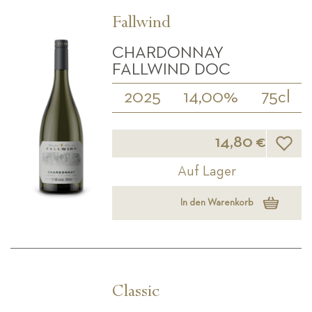
Fallwind
CHARDONNAY
FALLWIND DOC
2025
14,00%
75cl
Wunsch
14,80 €
Auf Lager
In den Warenkorb
Classic