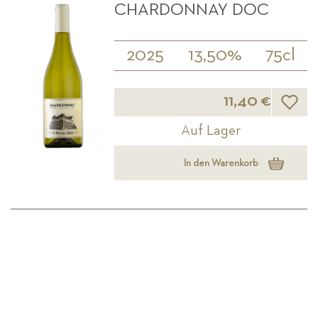
CHARDONNAY DOC
2025
13,50%
75cl
Wunsch
11,40 €
Auf Lager
In den Warenkorb