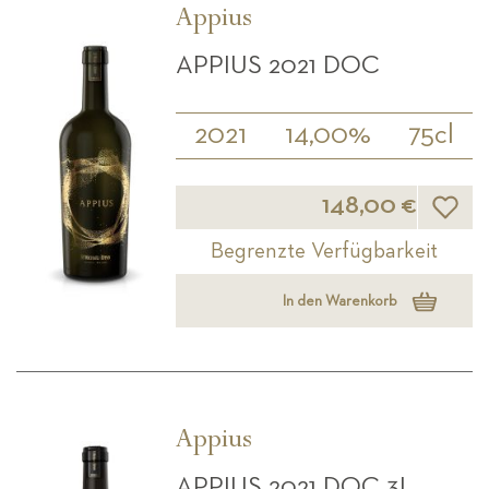
Appius
APPIUS 2021 DOC
2021
14,00%
75cl
Wunsch
148,00 €
Begrenzte Verfügbarkeit
In den Warenkorb
Appius
APPIUS 2021 DOC 3L