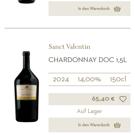
In den Warenkorb
Sanct Valentin
CHARDONNAY DOC 1,5L
2024
14,00%
150cl
Wunsch
65,40 €
Auf Lager
In den Warenkorb