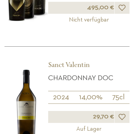
Wunsch
495,00 €
Nicht verfügbar
Sanct Valentin
CHARDONNAY DOC
2024
14,00%
75cl
Wunsch
29,70 €
Auf Lager