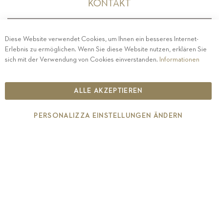
KONTAKT
Diese Website verwendet Cookies, um Ihnen ein besseres Internet-
Erlebnis zu ermöglichen. Wenn Sie diese Website nutzen, erklären Sie
PRIVACY
-
IMPRESSUM
-
COOKIE POLICY
-
sich mit der Verwendung von Cookies einverstanden.
Informationen
ETHISCHER KODEX
COPYRIGHT 2019 ST.MICHAEL - EPPAN
ALLE AKZEPTIEREN
IT00126670215
PERSONALIZZA EINSTELLUNGEN ÄNDERN