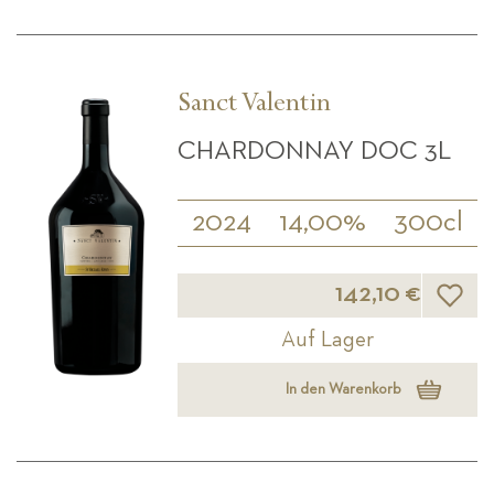
Sanct Valentin
CHARDONNAY DOC 3L
2024
14,00%
300cl
Wunsch
142,10 €
Auf Lager
In den Warenkorb