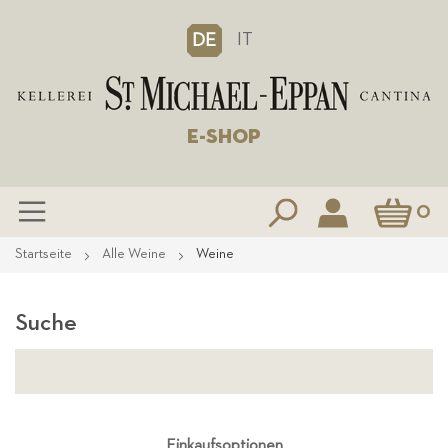
IT
DE
E-SHOP
Mein Waren
0
Zum
Startseite
Alle Weine
Weine
Inhalt
springen
Suche
Einkaufsoptionen