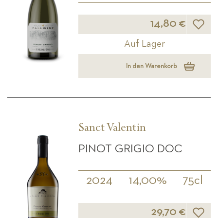
Wunsch
14,80 €
Auf Lager
In den Warenkorb
Sanct Valentin
PINOT GRIGIO DOC
2024
14,00%
75cl
Wunsch
29,70 €