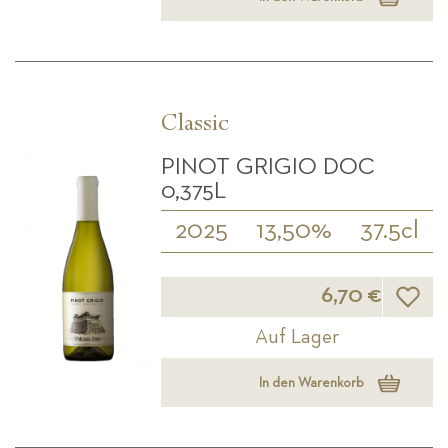
Classic
PINOT GRIGIO DOC
0,375L
2025
13,50%
37.5cl
Wunsch
6,70 €
Auf Lager
In den Warenkorb