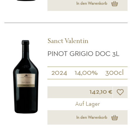
In den Warenkorb
Sanct Valentin
PINOT GRIGIO DOC 3L
2024
14,00%
300cl
Wunsch
142,10 €
Auf Lager
In den Warenkorb