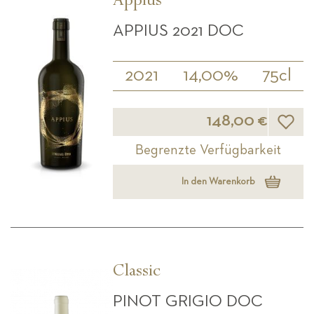
Appius
APPIUS 2021 DOC
2021
14,00%
75cl
Wunsch
148,00 €
Begrenzte Verfügbarkeit
In den Warenkorb
Classic
PINOT GRIGIO DOC