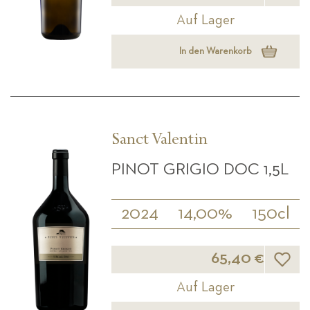
Auf Lager
In den Warenkorb
Sanct Valentin
PINOT GRIGIO DOC 1,5L
2024
14,00%
150cl
Wunsch
65,40 €
Auf Lager