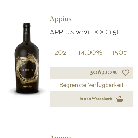
Appius
APPIUS 2021 DOC 1,5L
2021
14,00%
150cl
Wunsch
306,00 €
Begrenzte Verfügbarkeit
In den Warenkorb