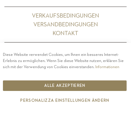
VERKAUFSBEDINGUNGEN
VERSANDBEDINGUNGEN
KONTAKT
Diese Website verwendet Cookies, um Ihnen ein besseres Internet-
Erlebnis zu ermöglichen. Wenn Sie diese Website nutzen, erklären Sie
PRIVACY
-
IMPRESSUM
-
COOKIE POLICY
-
sich mit der Verwendung von Cookies einverstanden.
Informationen
ETHISCHER KODEX
COPYRIGHT 2019 ST.MICHAEL - EPPAN
ALLE AKZEPTIEREN
IT00126670215
PERSONALIZZA EINSTELLUNGEN ÄNDERN