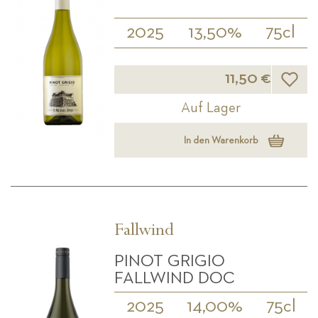
2025
13,50%
75cl
Wunsch
11,50 €
Auf Lager
In den Warenkorb
Fallwind
PINOT GRIGIO
FALLWIND DOC
2025
14,00%
75cl