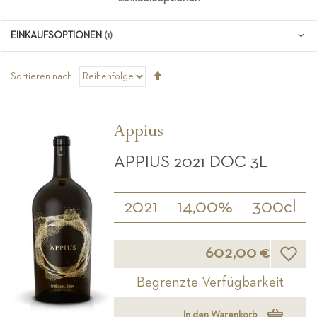
EINKAUFSOPTIONEN
Absteigend
Sortieren nach
sortieren
Appius
APPIUS 2021 DOC 3L
2021
14,00%
300cl
Wunsch
602,00 €
Begrenzte Verfügbarkeit
In den Warenkorb