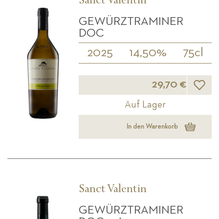
Sanct Valentin
GEWÜRZTRAMINER
DOC
2025
14,50%
75cl
Wunsch
29,70 €
Auf Lager
In den Warenkorb
Sanct Valentin
GEWÜRZTRAMINER