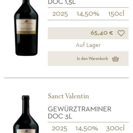
DOC 1,5L
2025
14,50%
150cl
Wunsch
65,40 €
Auf Lager
In den Warenkorb
Sanct Valentin
GEWÜRZTRAMINER
DOC 3L
2025
14,50%
300cl