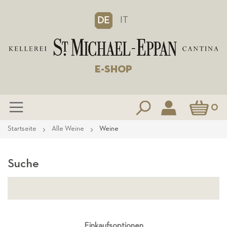
IT
DE
E-SHOP
Mein Waren
0
Zum
Startseite
Alle Weine
Weine
Inhalt
springen
Suche
Einkaufsoptionen