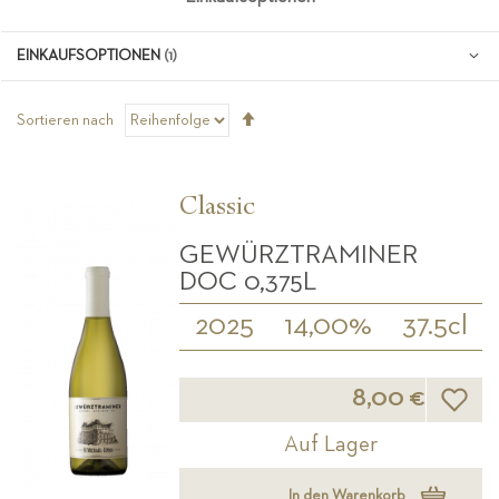
EINKAUFSOPTIONEN
Absteigend
Sortieren nach
sortieren
Classic
GEWÜRZTRAMINER
DOC 0,375L
2025
14,00%
37.5cl
Wunsch
8,00 €
Auf Lager
In den Warenkorb