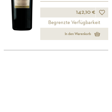
Wunsch
142,10 €
Begrenzte Verfügbarkeit
In den Warenkorb