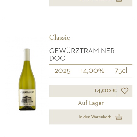
Classic
GEWÜRZTRAMINER
DOC
2025
14,00%
75cl
Wunsch
14,00 €
Auf Lager
In den Warenkorb