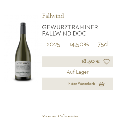
Fallwind
GEWÜRZTRAMINER
FALLWIND DOC
2025
14,50%
75cl
Wunsch
18,30 €
Auf Lager
In den Warenkorb