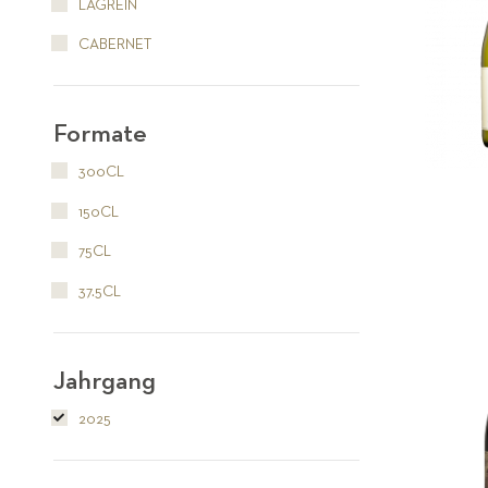
LAGREIN
CABERNET
Formate
300CL
150CL
75CL
37.5CL
Jahrgang
2025