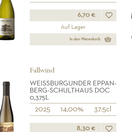
Wunschliste
6,70 €
Auf Lager
In den Warenkorb
Fallwind
WEISSBURGUNDER EPPAN-B
ERG-SCHULTHAUS DOC 0
,375L
2025
14,00%
37.5cl
Wunschliste
8,30 €