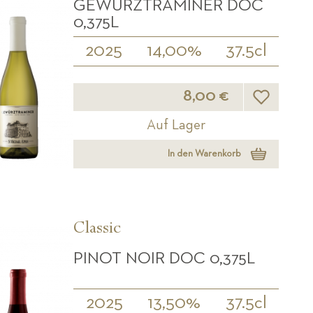
GEWÜRZTRAMINER DOC
0,375L
2025
14,00%
37.5cl
Wunschliste
8,00 €
Auf Lager
In den Warenkorb
Classic
PINOT NOIR DOC 0,375L
2025
13,50%
37.5cl