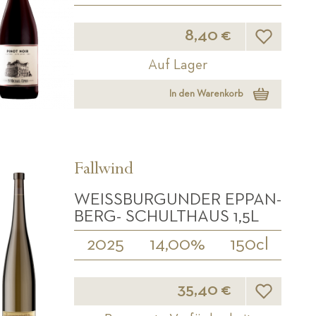
Wunschliste
8,40 €
Auf Lager
In den Warenkorb
Fallwind
WEISSBURGUNDER EPPAN-B
ERG- SCHULTHAUS 1,5L
2025
14,00%
150cl
Wunschliste
35,40 €