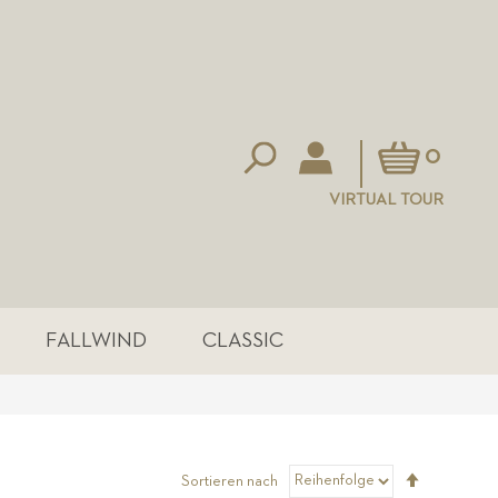
Mein Warenkorb
0
VIRTUAL TOUR
FALLWIND
CLASSIC
Absteigen
Sortieren nach
sortieren