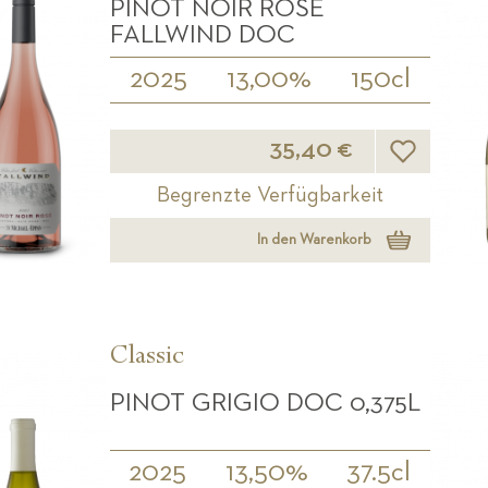
PINOT NOIR ROSÉ
FALLWIND DOC
2025
13,00%
150cl
Wunschliste
35,40 €
Begrenzte Verfügbarkeit
In den Warenkorb
Classic
PINOT GRIGIO DOC 0,375L
2025
13,50%
37.5cl