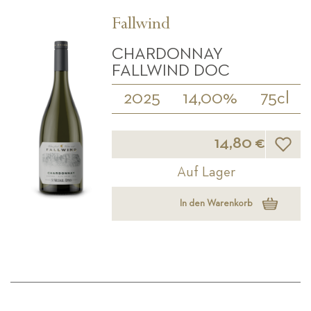
Fallwind
CHARDONNAY
FALLWIND DOC
2025
14,00%
75cl
Wunsch
14,80 €
Auf Lager
In den Warenkorb