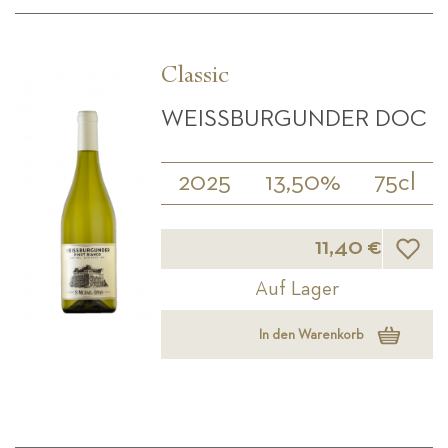
Classic
WEISSBURGUNDER DOC
2025
13,50%
75cl
Wunsch
11,40 €
Auf Lager
In den Warenkorb