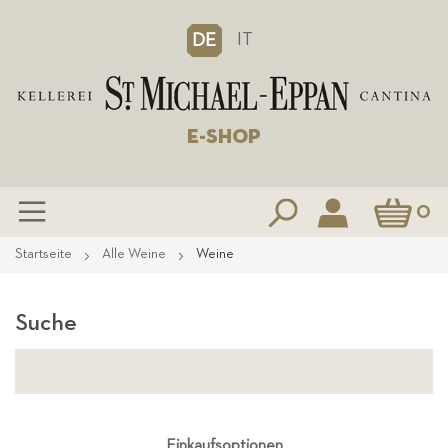
IT
DE
E-SHOP
Mein Waren
0
Zum
Startseite
Alle Weine
Weine
Inhalt
springen
Suche
Einkaufsoptionen