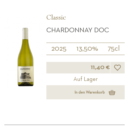
Classic
CHARDONNAY DOC
2025
13,50%
75cl
Wunsch
11,40 €
Auf Lager
In den Warenkorb