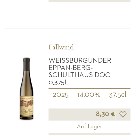
Fallwind
WEISSBURGUNDER E
PPAN-BERG-S
CHULTHAUS DOC 0
,375L
2025
14,00%
37.5cl
Wunsch
8,30 €
Auf Lager