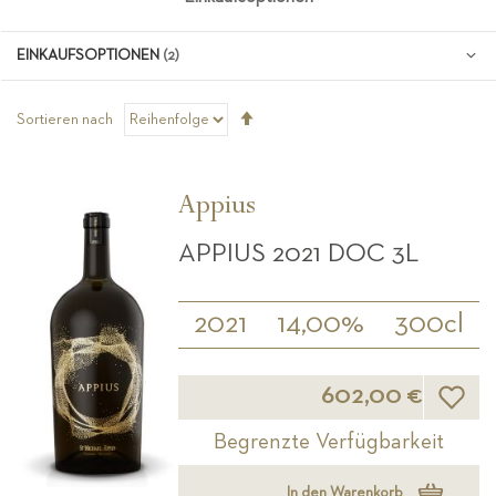
EINKAUFSOPTIONEN
Absteigend
Sortieren nach
sortieren
Appius
APPIUS 2021 DOC 3L
2021
14,00%
300cl
Wunsch
602,00 €
Begrenzte Verfügbarkeit
In den Warenkorb