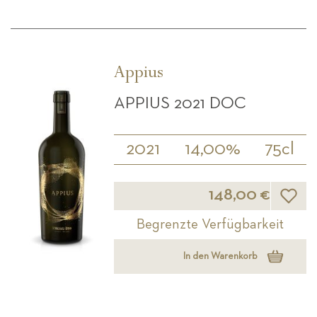
Appius
APPIUS 2021 DOC
2021
14,00%
75cl
Wunsch
148,00 €
Begrenzte Verfügbarkeit
In den Warenkorb