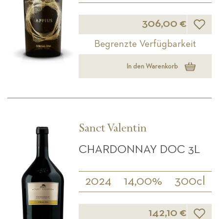
Wunsch
306,00 €
Begrenzte Verfügbarkeit
In den Warenkorb
Sanct Valentin
CHARDONNAY DOC 3L
2024
14,00%
300cl
Wunsch
142,10 €