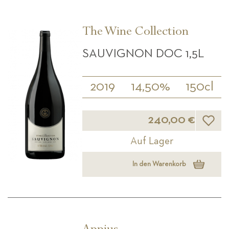
The Wine Collection
SAUVIGNON DOC 1,5L
2019
14,50%
150cl
Wunsch
240,00 €
Auf Lager
In den Warenkorb