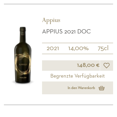
Appius
APPIUS 2021 DOC
2021
14,00%
75cl
Wunsch
148,00 €
Begrenzte Verfügbarkeit
In den Warenkorb