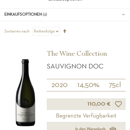
EINKAUFSOPTIONEN
Absteigend
Sortieren nach
sortieren
The Wine Collection
SAUVIGNON DOC
2020
14,50%
75cl
Wunsch
110,00 €
Begrenzte Verfügbarkeit
In den Warenkorb