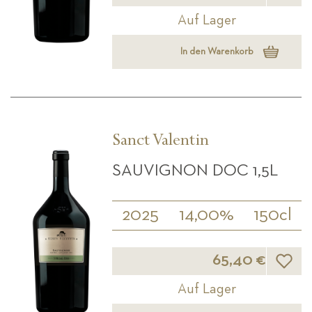
Auf Lager
In den Warenkorb
Sanct Valentin
SAUVIGNON DOC 1,5L
2025
14,00%
150cl
Wunsch
65,40 €
Auf Lager