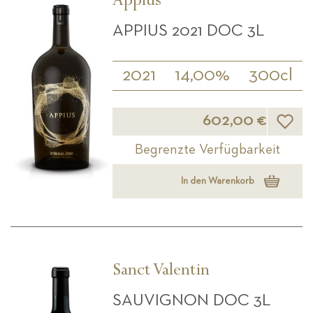
Appius
APPIUS 2021 DOC 3L
2021
14,00%
300cl
Wunsch
602,00 €
Begrenzte Verfügbarkeit
In den Warenkorb
Sanct Valentin
SAUVIGNON DOC 3L