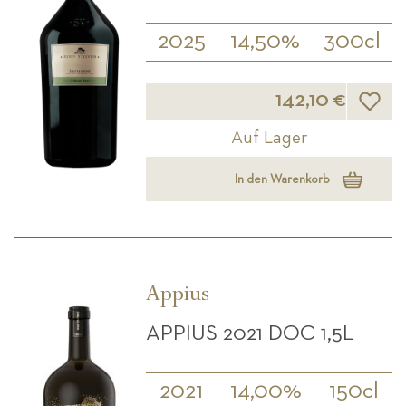
2025
14,50%
300cl
Wunsch
142,10 €
Auf Lager
In den Warenkorb
Appius
APPIUS 2021 DOC 1,5L
2021
14,00%
150cl