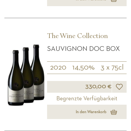
The Wine Collection
SAUVIGNON DOC BOX
2020
14,50%
3 x 75cl
Wunsch
330,00 €
Begrenzte Verfügbarkeit
In den Warenkorb