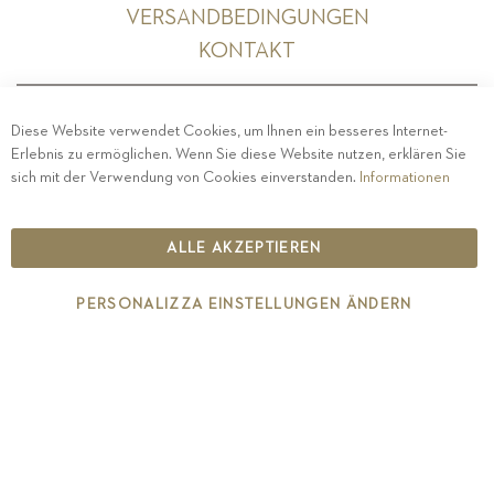
VERSANDBEDINGUNGEN
KONTAKT
Diese Website verwendet Cookies, um Ihnen ein besseres Internet-
Erlebnis zu ermöglichen. Wenn Sie diese Website nutzen, erklären Sie
PRIVACY
-
IMPRESSUM
-
COOKIE POLICY
-
sich mit der Verwendung von Cookies einverstanden.
Informationen
ETHISCHER KODEX
COPYRIGHT 2019 ST.MICHAEL - EPPAN
ALLE AKZEPTIEREN
IT00126670215
PERSONALIZZA EINSTELLUNGEN ÄNDERN