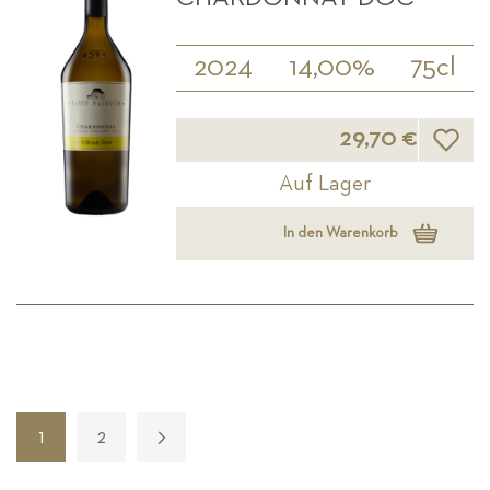
2024
14,00%
75cl
Wunsch
29,70 €
Auf Lager
In den Warenkorb
Seite
1
2
Seite
Seite
Weiter
Sie lesen gerade die Seite