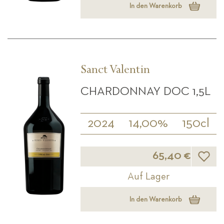
In den Warenkorb
Sanct Valentin
CHARDONNAY DOC 1,5L
2024
14,00%
150cl
Wunsch
65,40 €
Auf Lager
In den Warenkorb