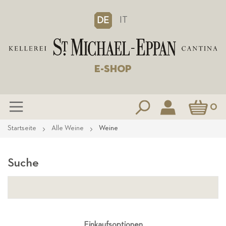
IT
DE
E-SHOP
Mein Waren
0
Zum
Startseite
Alle Weine
Weine
Inhalt
springen
Suche
Einkaufsoptionen