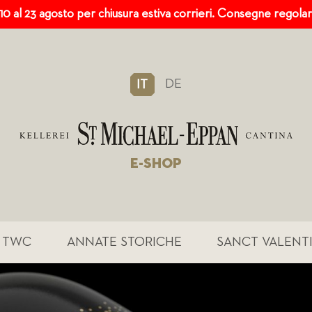
 10 al 23 agosto per chiusura estiva corrieri. Consegne regola
DE
IT
E-SHOP
TWC
ANNATE STORICHE
SANCT VALENT