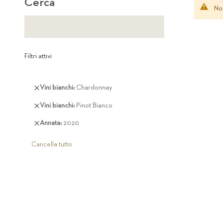
Cerca
Non
Filtri attivi
Rimuovi
Vini bianchi
Chardonnay
questo
Rimuovi
Vini bianchi
Pinot Bianco
articolo
questo
Rimuovi
Annata
2020
articolo
questo
articolo
Cancella tutto