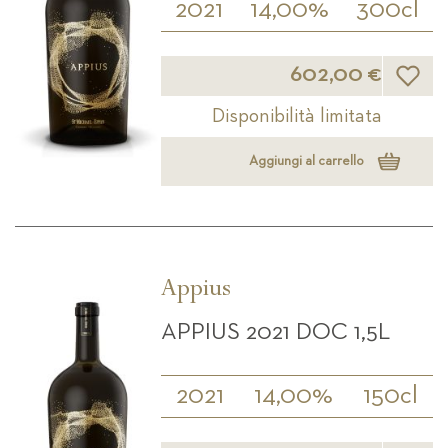
2021
14,00%
300cl
Lista d
602,00 €
Disponibilità limitata
Aggiungi al carrello
Appius
APPIUS 2021 DOC 1,5L
2021
14,00%
150cl