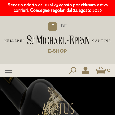
Servizio ridotto dal 10 al 23 agosto per chiusura estiva
corrieri. Consegne regolari dal 24 agosto 2026
DE
IT
E-SHOP
Carrello
0
Salta
al
contenuto