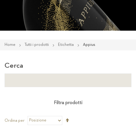
Home
Tutti i prodotti
Etichetta
Appius
Cerca
Filtra prodotti
Imposta
Ordina per
la
direzione