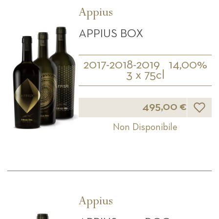
decrescente
Appius
APPIUS BOX
2017-2018-2019
14,00%
3 x 75cl
Lista d
495,00 €
Non Disponibile
Appius