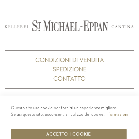
CONDIZIONI DI VENDITA
SPEDIZIONE
CONTATTO
Questo sito usa cookie per fornirti un'esperienza migliore.
PRIVACY
-
COLOPHON
-
COOKIE POLICY
-
Se usi questo sito, acconsenti all'utilizzo dei cookie.
Informazioni
CODICE ETICO
COPYRIGHT 2019 ST.MICHAEL - EPPAN
ACCETTO I COOKIE
IT00126670215