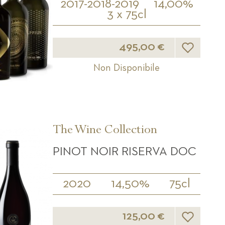
2017-2018-2019
14,00%
3 x 75cl
Lista desider
495,00 €
Non Disponibile
The Wine Collection
PINOT NOIR RISERVA DOC
2020
14,50%
75cl
Lista desider
125,00 €