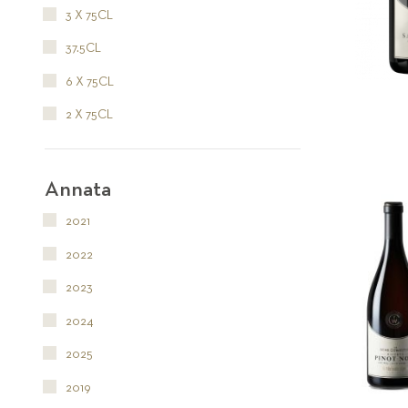
3 X 75CL
37.5CL
6 X 75CL
2 X 75CL
Annata
2021
2022
2023
2024
2025
2019