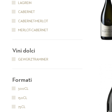
LAGREIN
CABERNET
CABERNET-MERLOT
MERLOT-CABERNET
Vini dolci
GEWÜRZTRAMINER
Formati
300CL
150CL
75CL