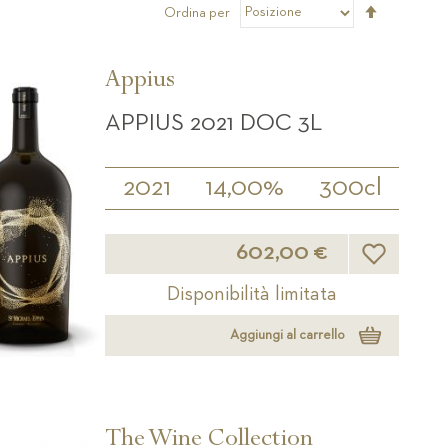
Imposta
Ordina per
la
direzione
decrescen
Appius
APPIUS 2021 DOC 3L
2021
14,00%
300cl
Lista desider
602,00 €
Disponibilità limitata
Aggiungi al carrello
The Wine Collection