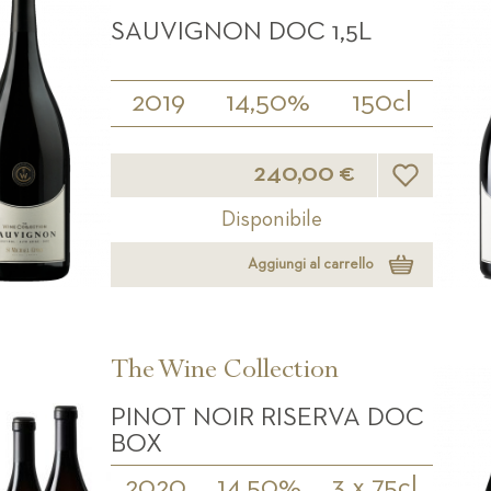
SAUVIGNON DOC 1,5L
2019
14,50%
150cl
Lista desideri
240,00 €
Disponibile
Aggiungi al carrello
The Wine Collection
PINOT NOIR RISERVA DOC
BOX
2020
14,50%
3 x 75cl