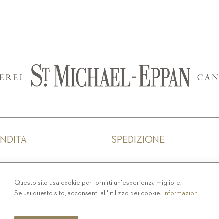
ENDITA
SPEDIZIONE
IVACY
-
COLOPHON
-
COOKIE POLICY
-
CODICE ET
Questo sito usa cookie per fornirti un'esperienza migliore.
Se usi questo sito, acconsenti all'utilizzo dei cookie.
Informazioni
COPYRIGHT 2019 ST.MICHAEL - EPPAN
IT00126670215