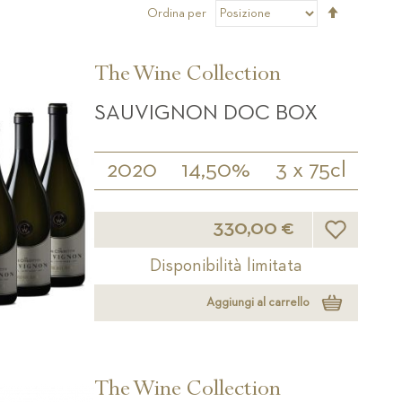
Imposta
Ordina per
la
direzione
decrescen
The Wine Collection
SAUVIGNON DOC BOX
2020
14,50%
3 x 75cl
Lista desider
330,00 €
Disponibilità limitata
Aggiungi al carrello
The Wine Collection