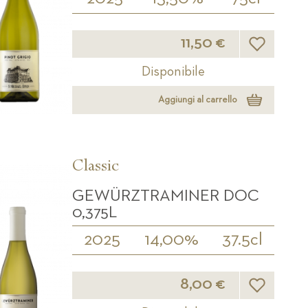
Lista desider
11,50 €
Disponibile
Aggiungi al carrello
Classic
GEWÜRZTRAMINER DOC
0,375L
2025
14,00%
37.5cl
Lista desider
8,00 €