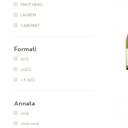
PINOT NERO
LAGREIN
CABERNET
Formati
75CL
37.5CL
2 X 75CL
Annata
2025
2020-2019