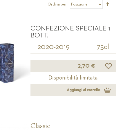
Imposta
Ordina per
la
direzione
decrescen
CONFEZIONE SPECIALE 1
BOTT.
2020-2019
75cl
Lista desider
2,70 €
Disponibilità limitata
Aggiungi al carrello
Classic