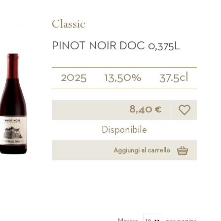
Classic
PINOT NOIR DOC 0,375L
2025
13,50%
37.5cl
Lista desider
8,40 €
Disponibile
Aggiungi al carrello
Mostra
per pagina