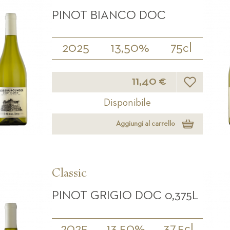
PINOT BIANCO DOC
2025
13,50%
75cl
Lista desideri
11,40 €
Disponibile
Aggiungi al carrello
Classic
PINOT GRIGIO DOC 0,375L
2025
13,50%
37.5cl