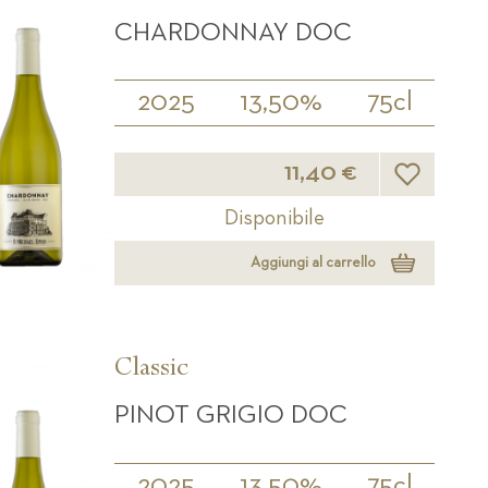
CHARDONNAY DOC
2025
13,50%
75cl
Lista desider
11,40 €
Disponibile
Aggiungi al carrello
Classic
PINOT GRIGIO DOC
2025
13,50%
75cl