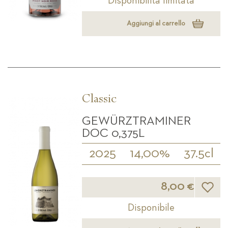
Disponibilità limitata
Aggiungi al carrello
Classic
GEWÜRZTRAMINER
DOC 0,375L
2025
14,00%
37.5cl
Lista d
8,00 €
Disponibile