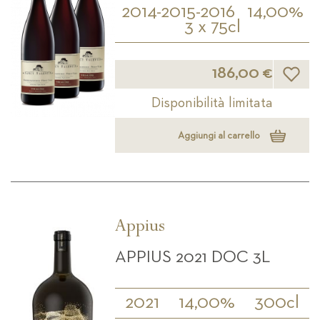
2014-2015-2016
14,00%
3 x 75cl
Lista d
186,00 €
Disponibilità limitata
Aggiungi al carrello
Appius
APPIUS 2021 DOC 3L
2021
14,00%
300cl