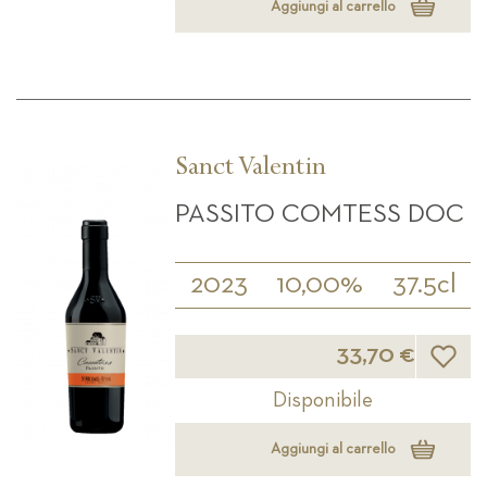
Aggiungi al carrello
Sanct Valentin
PASSITO COMTESS DOC
2023
10,00%
37.5cl
Lista d
33,70 €
Disponibile
Aggiungi al carrello