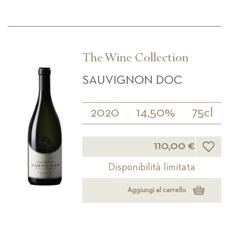
The Wine Collection
SAUVIGNON DOC
2020
14,50%
75cl
Lista d
110,00 €
Disponibilità limitata
Aggiungi al carrello