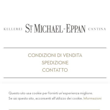
CONDIZIONI DI VENDITA
SPEDIZIONE
CONTATTO
Questo sito usa cookie per fornirti un'esperienza migliore.
PRIVACY
-
COLOPHON
-
COOKIE POLICY
-
Se usi questo sito, acconsenti all'utilizzo dei cookie.
Informazioni
CODICE ETICO
COPYRIGHT 2019 ST.MICHAEL - EPPAN