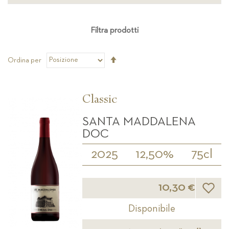
Filtra prodotti
Imposta
Ordina per
la
direzione
decrescente
Classic
SANTA MADDALENA
DOC
2025
12,50%
75cl
Lista d
10,30 €
Disponibile