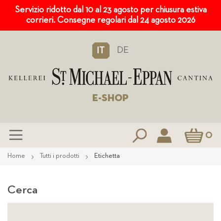
Servizio ridotto dal 10 al 23 agosto per chiusura estiva
corrieri. Consegne regolari dal 24 agosto 2026
DE
IT
E-SHOP
Carrello
0
Salta
Home
Tutti i prodotti
Etichetta
al
contenuto
Cerca