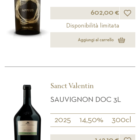
Lista d
602,00 €
Disponibilità limitata
Aggiungi al carrello
Sanct Valentin
SAUVIGNON DOC 3L
2025
14,50%
300cl
Lista d
142,10 €