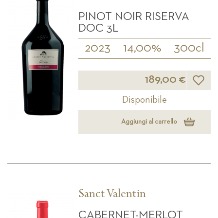
PINOT NOIR RISERVA
DOC 3L
2023
14,00%
300cl
Lista d
189,00 €
Disponibile
Aggiungi al carrello
Sanct Valentin
CABERNET-MERLOT