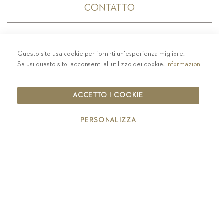
CONTATTO
Questo sito usa cookie per fornirti un'esperienza migliore.
PRIVACY
-
COLOPHON
-
COOKIE POLICY
-
Se usi questo sito, acconsenti all'utilizzo dei cookie.
Informazioni
CODICE ETICO
COPYRIGHT 2019 ST.MICHAEL - EPPAN
ACCETTO I COOKIE
IT00126670215
PERSONALIZZA