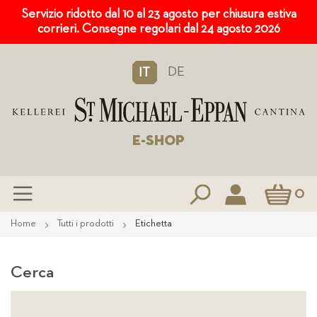
Servizio ridotto dal 10 al 23 agosto per chiusura estiva
corrieri. Consegne regolari dal 24 agosto 2026
DE
IT
E-SHOP
Carrello
0
Salta
Home
Tutti i prodotti
Etichetta
al
contenuto
Cerca