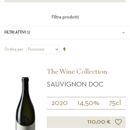
Filtra prodotti
FILTRI ATTIVI
Imposta
Ordina per
la
direzione
decrescente
The Wine Collection
SAUVIGNON DOC
2020
14,50%
75cl
Lista d
110,00 €