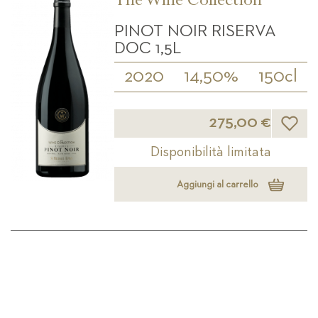
The Wine Collection
PINOT NOIR RISERVA
DOC 1,5L
2020
14,50%
150cl
Lista d
275,00 €
Disponibilità limitata
Aggiungi al carrello