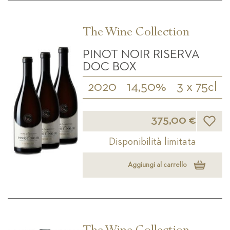
The Wine Collection
PINOT NOIR RISERVA
DOC BOX
2020
14,50%
3 x 75cl
Lista d
375,00 €
Disponibilità limitata
Aggiungi al carrello