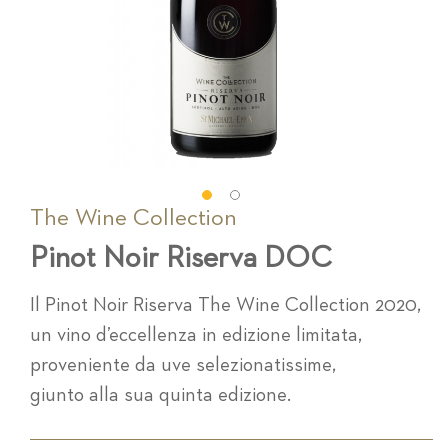
The Wine Collection
Vai
all'inizio
Pinot Noir Riserva DOC
della
galleria
di
Il Pinot Noir Riserva The Wine Collection 2020,
immagini
un vino d’eccellenza in edizione limitata,
proveniente da uve selezionatissime,
giunto alla sua quinta edizione.