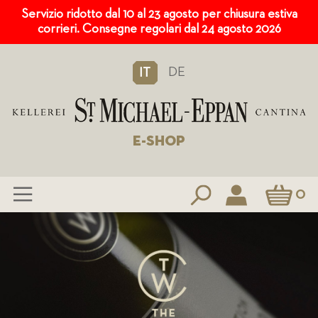
Servizio ridotto dal 10 al 23 agosto per chiusura estiva
corrieri. Consegne regolari dal 24 agosto 2026
DE
IT
E-SHOP
Carrello
0
Salta
al
contenuto