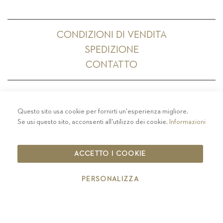
CONDIZIONI DI VENDITA
SPEDIZIONE
CONTATTO
Questo sito usa cookie per fornirti un'esperienza migliore.
PRIVACY
-
COLOPHON
-
COOKIE POLICY
-
Se usi questo sito, acconsenti all'utilizzo dei cookie.
Informazioni
CODICE ETICO
COPYRIGHT 2019 ST.MICHAEL - EPPAN
ACCETTO I COOKIE
IT00126670215
PERSONALIZZA