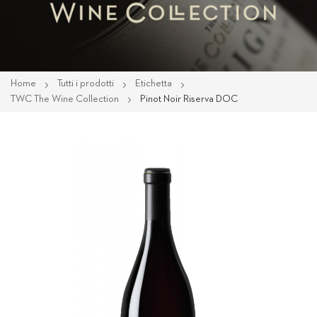
Home
Tutti i prodotti
Etichetta
TWC The Wine Collection
Pinot Noir Riserva DOC
Vai
alla
fine
della
galleria
di
immagini