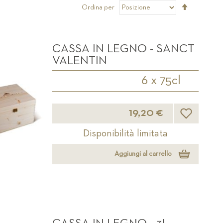
Imposta
Ordina per
la
direzione
decrescen
CASSA IN LEGNO - SANCT
VALENTIN
6 x 75cl
Lista desider
19,20 €
Disponibilità limitata
Aggiungi al carrello