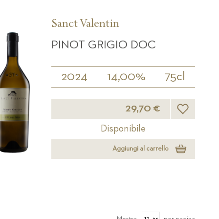
Sanct Valentin
PINOT GRIGIO DOC
2024
14,00%
75cl
Lista desider
29,70 €
Disponibile
Aggiungi al carrello
Mostra
per pagina