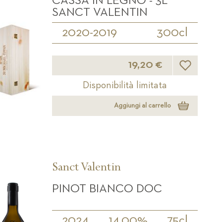
CASSA IN LEGNO - 3L
SANCT VALENTIN
2020-2019
300cl
Lista desider
19,20 €
Disponibilità limitata
Aggiungi al carrello
Sanct Valentin
PINOT BIANCO DOC
2024
14,00%
75cl