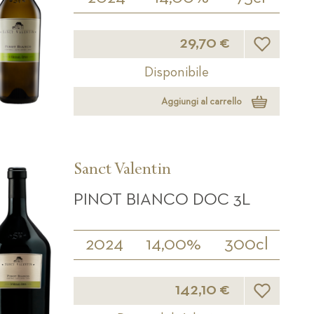
Lista desider
29,70 €
Disponibile
Aggiungi al carrello
Sanct Valentin
PINOT BIANCO DOC 3L
2024
14,00%
300cl
Lista desider
142,10 €