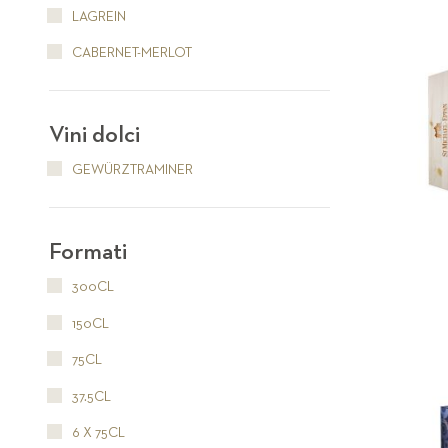
LAGREIN
CABERNET-MERLOT
Vini dolci
GEWÜRZTRAMINER
Formati
300CL
150CL
75CL
37.5CL
6 X 75CL