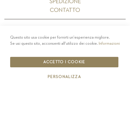
SPEDIZIONE
CONTATTO
Questo sito usa cookie per fornirti un'esperienza migliore.
PRIVACY
-
COLOPHON
-
COOKIE POLICY
-
Se usi questo sito, acconsenti all'utilizzo dei cookie.
Informazioni
CODICE ETICO
COPYRIGHT 2019 ST.MICHAEL - EPPAN
ACCETTO I COOKIE
IT00126670215
PERSONALIZZA