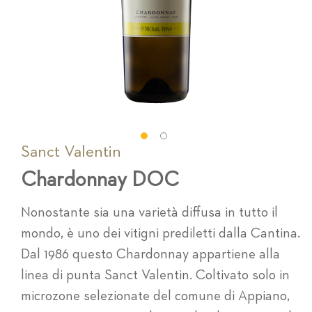
Sanct Valentin
Vai
all'inizio
Chardonnay DOC
della
galleria
di
Nonostante sia una varietà diffusa in tutto il
immagini
mondo, è uno dei vitigni prediletti dalla Cantina.
Dal 1986 questo Chardonnay appartiene alla
linea di punta Sanct Valentin. Coltivato solo in
microzone selezionate del comune di Appiano,