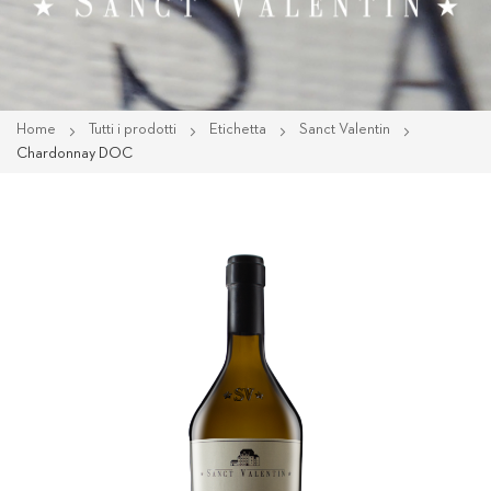
Home
Tutti i prodotti
Etichetta
Sanct Valentin
Chardonnay DOC
Vai
alla
fine
della
galleria
di
immagini