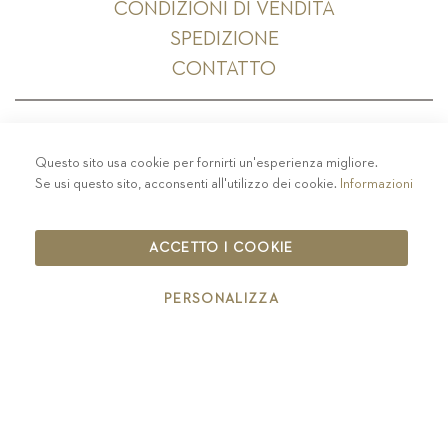
CONDIZIONI DI VENDITA
SPEDIZIONE
CONTATTO
Questo sito usa cookie per fornirti un'esperienza migliore.
PRIVACY
-
COLOPHON
-
COOKIE POLICY
-
Se usi questo sito, acconsenti all'utilizzo dei cookie.
Informazioni
CODICE ETICO
COPYRIGHT 2019 ST.MICHAEL - EPPAN
ACCETTO I COOKIE
IT00126670215
PERSONALIZZA