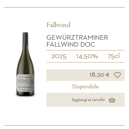
Fallwind
GEWÜRZTRAMINER
FALLWIND DOC
2025
14,50%
75cl
Lista d
18,30 €
Disponibile
Aggiungi al carrello