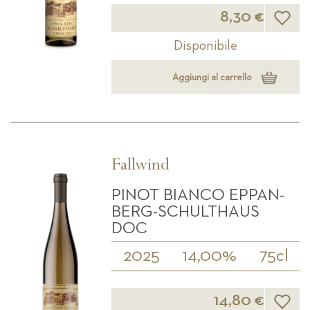
Lista d
8,30 €
Disponibile
Aggiungi al carrello
Fallwind
PINOT BIANCO EPPAN-
BERG-SCHULTHAUS
DOC
2025
14,00%
75cl
Lista d
14,80 €