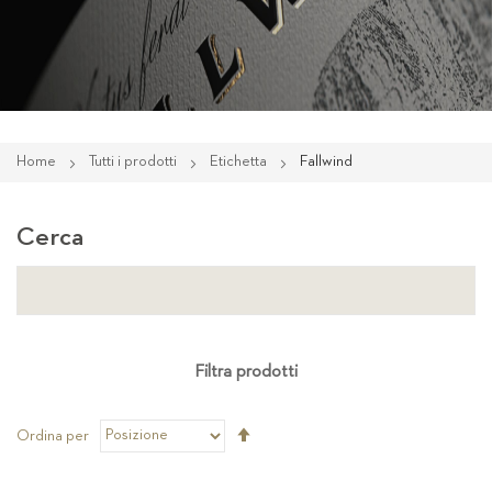
Home
Tutti i prodotti
Etichetta
Fallwind
Cerca
Filtra prodotti
Imposta
Ordina per
la
direzione