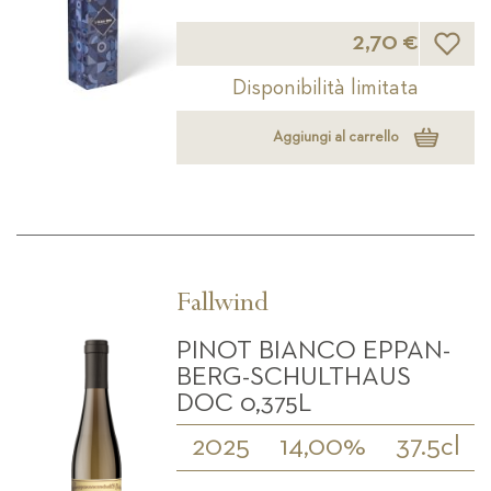
Lista d
2,70 €
Disponibilità limitata
Aggiungi al carrello
Fallwind
PINOT BIANCO EPPAN-
BERG-SCHULTHAUS
DOC 0,375L
2025
14,00%
37.5cl