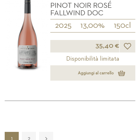
PINOT NOIR ROSÉ
FALLWIND DOC
2025
13,00%
150cl
Lista d
35,40 €
Disponibilità limitata
Aggiungi al carrello
Pagina
1
2