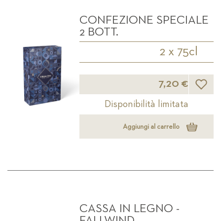
decrescente
CONFEZIONE SPECIALE
2 BOTT.
2 x 75cl
Lista d
7,20 €
Disponibilità limitata
Aggiungi al carrello
CASSA IN LEGNO -
FALLWIND