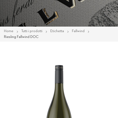
Home
Tutti i prodotti
Etichetta
Fallwind
Riesling Fallwind DOC
Vai
alla
fine
della
galleria
di
immagini