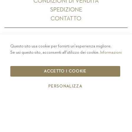
CONDIZIONI DI VENDITA
SPEDIZIONE
CONTATTO
Questo sito usa cookie per fornirti un'esperienza migliore.
PRIVACY
-
COLOPHON
-
COOKIE POLICY
-
Se usi questo sito, acconsenti all'utilizzo dei cookie.
Informazioni
CODICE ETICO
COPYRIGHT 2019 ST.MICHAEL - EPPAN
ACCETTO I COOKIE
IT00126670215
PERSONALIZZA