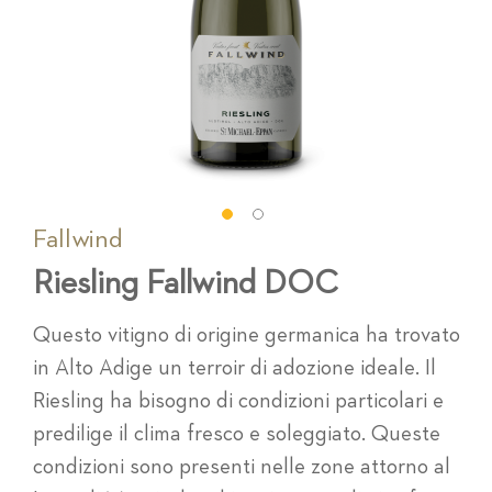
Fallwind
Vai
all'inizio
Riesling Fallwind DOC
della
galleria
di
Questo vitigno di origine germanica ha trovato
immagini
in Alto Adige un terroir di adozione ideale. Il
Riesling ha bisogno di condizioni particolari e
predilige il clima fresco e soleggiato. Queste
condizioni sono presenti nelle zone attorno al