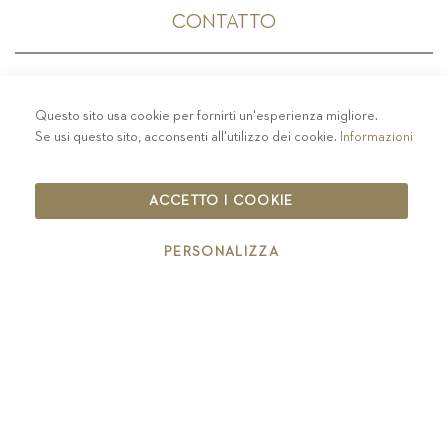
CONTATTO
Questo sito usa cookie per fornirti un'esperienza migliore.
PRIVACY
-
COLOPHON
-
COOKIE POLICY
-
Se usi questo sito, acconsenti all'utilizzo dei cookie.
Informazioni
CODICE ETICO
COPYRIGHT 2019 ST.MICHAEL - EPPAN
ACCETTO I COOKIE
IT00126670215
PERSONALIZZA