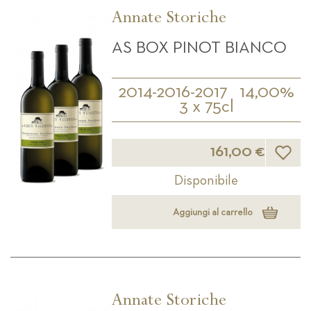
decrescente
Annate Storiche
AS BOX PINOT BIANCO
2014-2016-2017
14,00%
3 x 75cl
Lista d
161,00 €
Disponibile
Aggiungi al carrello
Annate Storiche