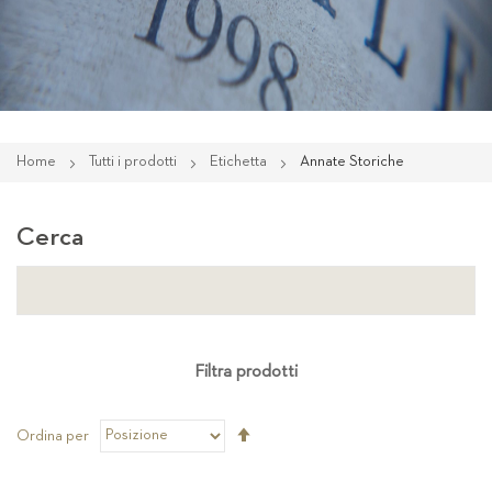
Home
Tutti i prodotti
Etichetta
Annate Storiche
Cerca
Filtra prodotti
Imposta
Ordina per
la
direzione