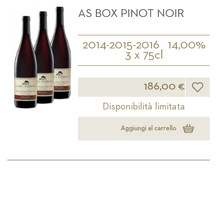
AS BOX PINOT NOIR
2014-2015-2016
14,00%
3 x 75cl
Lista d
186,00 €
Disponibilità limitata
Aggiungi al carrello