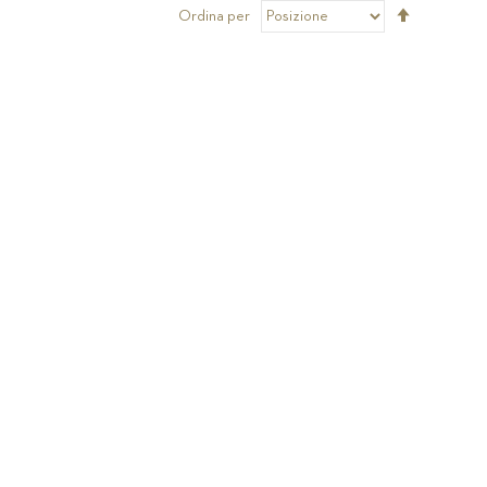
Imposta
Ordina per
la
direzione
decrescen