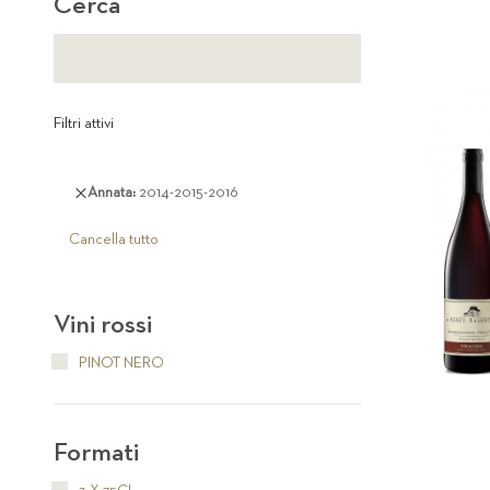
Cerca
Filtri attivi
Rimuovi
Annata
2014-2015-2016
questo
articolo
Cancella tutto
Vini rossi
PINOT NERO
Formati