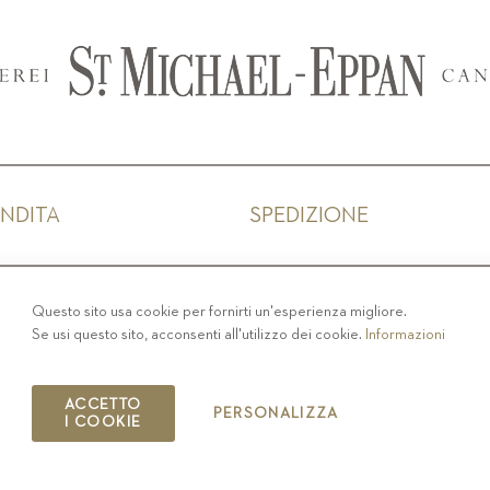
ENDITA
SPEDIZIONE
IVACY
-
COLOPHON
-
COOKIE POLICY
-
CODICE ET
Questo sito usa cookie per fornirti un'esperienza migliore.
Se usi questo sito, acconsenti all'utilizzo dei cookie.
Informazioni
COPYRIGHT 2019 ST.MICHAEL - EPPAN
IT00126670215
ACCETTO
PERSONALIZZA
I COOKIE