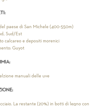
TI:
ro del paese di San Michele (400-550m)
ud, Sud/Est
to calcareo e depositi morenici
mento: Guyot
MIA:
selzione manuali delle uve
ZIONE:
cciaio. La restante (20%) in botti di legno con