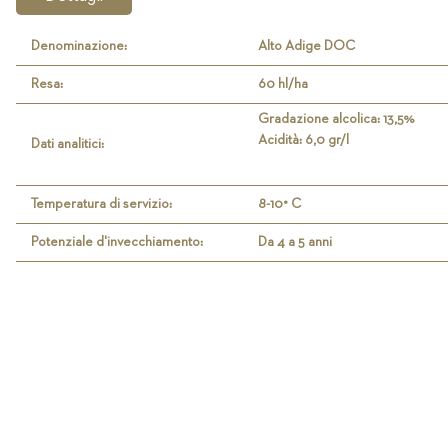
Denominazione:
Alto Adige DOC
Resa:
60 hl/ha
Gradazione alcolica: 13,5%
Acidità: 6,0 gr/l
Dati analitici:
Temperatura di servizio:
8-10° C
Potenziale d'invecchiamento:
Da 4 a 5 anni