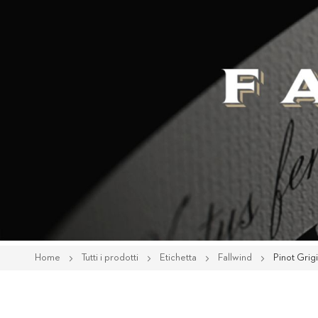
Home
Tutti i prodotti
Etichetta
Fallwind
Pinot Grig
Vai