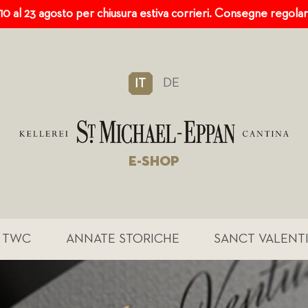
 10 al 23 agosto per chiusura estiva corrieri. Consegne regola
DE
IT
E-SHOP
TWC
ANNATE STORICHE
SANCT VALENT