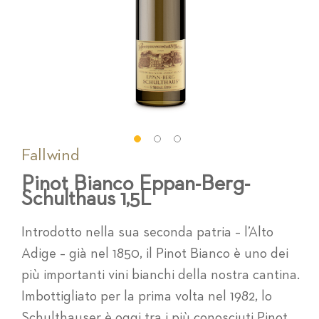
Fallwind
Vai
all'inizio
Pinot Bianco Eppan-Berg-
della
Schulthaus 1,5L
galleria
di
immagini
Introdotto nella sua seconda patria – l’Alto
Adige – già nel 1850, il Pinot Bianco è uno dei
più importanti vini bianchi della nostra cantina.
Imbottigliato per la prima volta nel 1982, lo
Schulthauser è oggi tra i più conosciuti Pinot