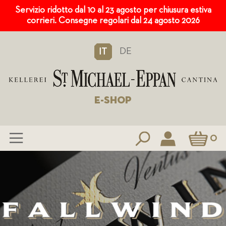
Servizio ridotto dal 10 al 23 agosto per chiusura estiva
corrieri. Consegne regolari dal 24 agosto 2026
DE
IT
E-SHOP
Carrello
0
Salta
al
contenuto