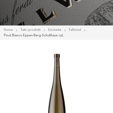
Home
Tutti i prodotti
Etichetta
Fallwind
Pinot Bianco Eppan-Berg-Schulthaus 1,5L
Vai
alla
fine
della
galleria
di
immagini