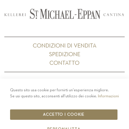
CONDIZIONI DI VENDITA
SPEDIZIONE
CONTATTO
Questo sito usa cookie per fornirti un'esperienza migliore.
PRIVACY
-
COLOPHON
-
COOKIE POLICY
-
Se usi questo sito, acconsenti all'utilizzo dei cookie.
Informazioni
CODICE ETICO
COPYRIGHT 2019 ST.MICHAEL - EPPAN
ACCETTO I COOKIE
IT00126670215