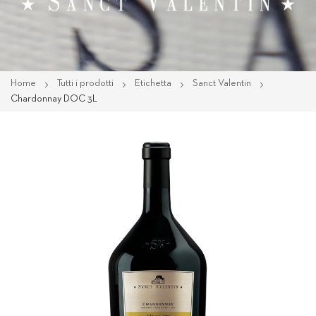
Home
Tutti i prodotti
Etichetta
Sanct Valentin
Chardonnay DOC 3L
Vai
alla
fine
della
galleria
di
immagini