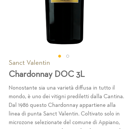
Sanct Valentin
Vai
all'inizio
Chardonnay DOC 3L
della
galleria
di
Nonostante sia una varietà diffusa in tutto il
immagini
mondo, è uno dei vitigni prediletti dalla Cantina.
Dal 1986 questo Chardonnay appartiene alla
linea di punta Sanct Valentin. Coltivato solo in
microzone selezionate del comune di Appiano,