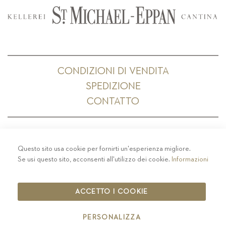
CONDIZIONI DI VENDITA
SPEDIZIONE
CONTATTO
Questo sito usa cookie per fornirti un'esperienza migliore.
PRIVACY
-
COLOPHON
-
COOKIE POLICY
-
Se usi questo sito, acconsenti all'utilizzo dei cookie.
Informazioni
CODICE ETICO
COPYRIGHT 2019 ST.MICHAEL - EPPAN
ACCETTO I COOKIE
IT00126670215
PERSONALIZZA