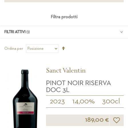
Filtra prodotti
FILTRI ATTIVI
Imposta
Ordina per
la
direzione
decrescente
Sanct Valentin
PINOT NOIR RISERVA
DOC 3L
2023
14,00%
300cl
Lista d
189,00 €