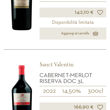
Lista d
142,10 €
Disponibilità limitata
Aggiungi al carrello
Sanct Valentin
CABERNET-MERLOT
RISERVA DOC 3L
2022
14,50%
300cl
Lista d
166,90 €