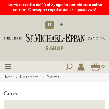
Servizio ridotto dal 10 al 23 agosto per chiusura estiva
corrieri. Consegne regolari dal 24 agosto 2026
DE
IT
E-SHOP
Carrello
0
Salta
Home
Tutti i prodotti
Etichetta
al
contenuto
Cerca