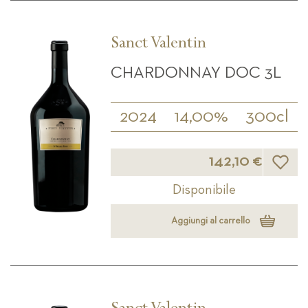
Sanct Valentin
CHARDONNAY DOC 3L
2024
14,00%
300cl
Lista d
142,10 €
Disponibile
Aggiungi al carrello