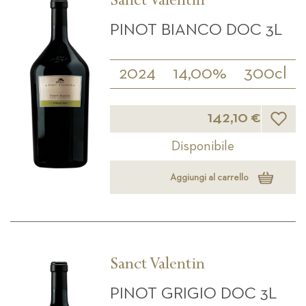
Sanct Valentin
PINOT BIANCO DOC 3L
2024
14,00%
300cl
Lista d
142,10 €
Disponibile
Aggiungi al carrello
Sanct Valentin
PINOT GRIGIO DOC 3L