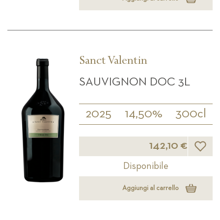
Sanct Valentin
SAUVIGNON DOC 3L
2025
14,50%
300cl
Lista d
142,10 €
Disponibile
Aggiungi al carrello