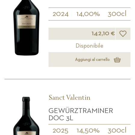
2024
14,00%
300cl
Lista d
142,10 €
Disponibile
Aggiungi al carrello
Sanct Valentin
GEWÜRZTRAMINER
DOC 3L
2025
14,50%
300cl