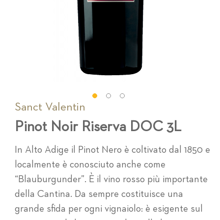
Sanct Valentin
Vai
all'inizio
Pinot Noir Riserva DOC 3L
della
galleria
di
In Alto Adige il Pinot Nero è coltivato dal 1850 e
immagini
localmente è conosciuto anche come
“Blauburgunder”. È il vino rosso più importante
della Cantina. Da sempre costituisce una
grande sfida per ogni vignaiolo: è esigente sul