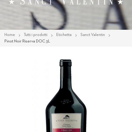
Home
Tutti i prodotti
Etichetta
Sanct Valentin
Pinot Noir Riserva DOC 3L
Vai
alla
fine
della
galleria
di
immagini