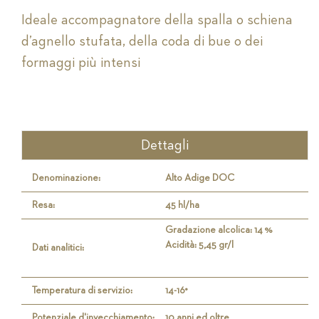
Ideale accompagnatore della spalla o schiena
d’agnello stufata, della coda di bue o dei
formaggi più intensi
Dettagli
Denominazione:
Alto Adige DOC
Resa:
45 hl/ha
Gradazione alcolica: 14 %
Acidità: 5,45 gr/l
Dati analitici:
Temperatura di servizio:
14-16°
Potenziale d'invecchiamento:
10 anni ed oltre