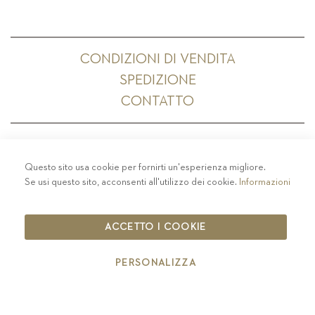
CONDIZIONI DI VENDITA
SPEDIZIONE
CONTATTO
Questo sito usa cookie per fornirti un'esperienza migliore.
PRIVACY
-
COLOPHON
-
COOKIE POLICY
-
Se usi questo sito, acconsenti all'utilizzo dei cookie.
Informazioni
CODICE ETICO
COPYRIGHT 2019 ST.MICHAEL - EPPAN
ACCETTO I COOKIE
IT00126670215
PERSONALIZZA