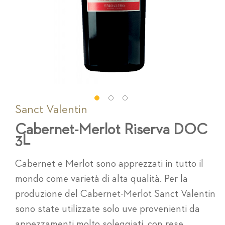
Sanct Valentin
Vai
all'inizio
Cabernet-Merlot Riserva DOC
della
3L
galleria
di
immagini
Cabernet e Merlot sono apprezzati in tutto il
mondo come varietà di alta qualità. Per la
produzione del Cabernet-Merlot Sanct Valentin
sono state utilizzate solo uve provenienti da
appezzamenti molto soleggiati, con rese