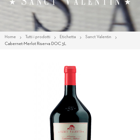
Home
Tutti i prodotti
Etichetta
Sanct Valentin
Cabernet-Merlot Riserva DOC 3L
Vai
alla
fine
della
galleria
di
immagini