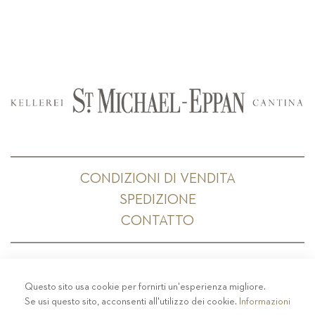
CONDIZIONI DI VENDITA
SPEDIZIONE
CONTATTO
Questo sito usa cookie per fornirti un'esperienza migliore.
PRIVACY
-
COLOPHON
-
COOKIE POLICY
-
Se usi questo sito, acconsenti all'utilizzo dei cookie.
Informazioni
CODICE ETICO