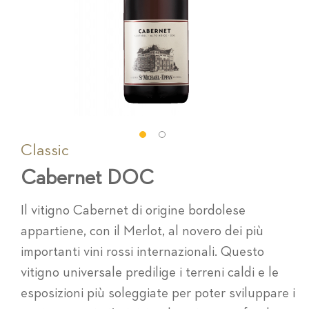
Classic
Vai
all'inizio
Cabernet DOC
della
galleria
di
Il vitigno Cabernet di origine bordolese
immagini
appartiene, con il Merlot, al novero dei più
importanti vini rossi internazionali. Questo
vitigno universale predilige i terreni caldi e le
esposizioni più soleggiate per poter sviluppare i