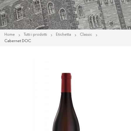
Home
Tutti i prodotti
Etichetta
Classic
Cabernet DOC
Vai
alla
fine
della
galleria
di
immagini