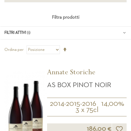
Filtra prodotti
FILTRI ATTIVI
Imposta
Ordina per
la
direzione
decrescente
Annate Storiche
AS BOX PINOT NOIR
2014-2015-2016
14,00%
3 x 75cl
Lista d
186,00 €