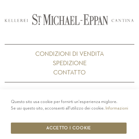
CONDIZIONI DI VENDITA
SPEDIZIONE
CONTATTO
Questo sito usa cookie per fornirti un'esperienza migliore.
PRIVACY
-
COLOPHON
-
COOKIE POLICY
-
Se usi questo sito, acconsenti all'utilizzo dei cookie.
Informazioni
CODICE ETICO
COPYRIGHT 2019 ST.MICHAEL - EPPAN
ACCETTO I COOKIE
IT00126670215