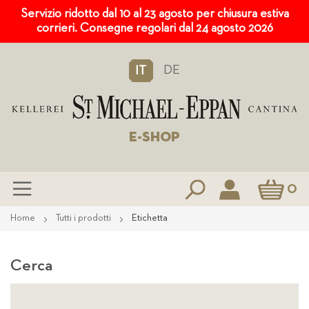
Servizio ridotto dal 10 al 23 agosto per chiusura estiva
corrieri. Consegne regolari dal 24 agosto 2026
DE
IT
E-SHOP
Carrello
0
Salta
Home
Tutti i prodotti
Etichetta
al
contenuto
Cerca